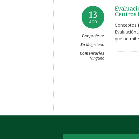
Evaluaci
13
Centros 
AGO
Conceptos F
EvaluaciónLa
Por
profesor
que permite
En
Magisterio
Comentarios
Ninguno