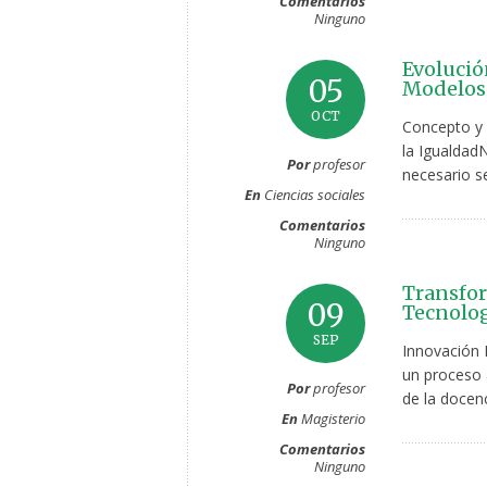
Comentarios
Ninguno
Evolució
05
Modelos 
OCT
Concepto y E
la IgualdadN
Por
profesor
necesario s
En
Ciencias sociales
Comentarios
Ninguno
Transfor
09
Tecnolog
SEP
Innovación 
un proceso 
Por
profesor
de la docen
En
Magisterio
Comentarios
Ninguno