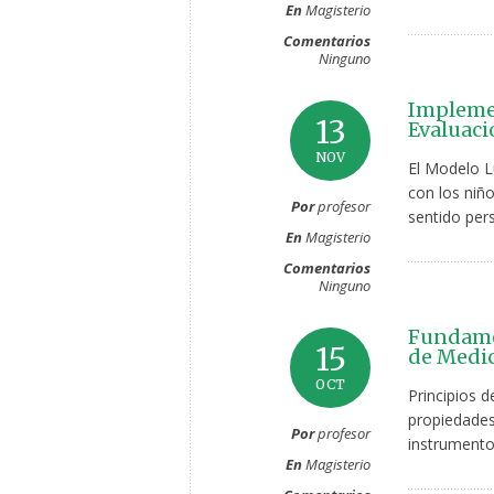
En
Magisterio
Comentarios
Ninguno
Implemen
13
Evaluaci
NOV
El Modelo L
con los niñ
Por
profesor
sentido pers
En
Magisterio
Comentarios
Ninguno
Fundamen
15
de Medic
OCT
Principios 
propiedades
Por
profesor
instrumento
En
Magisterio