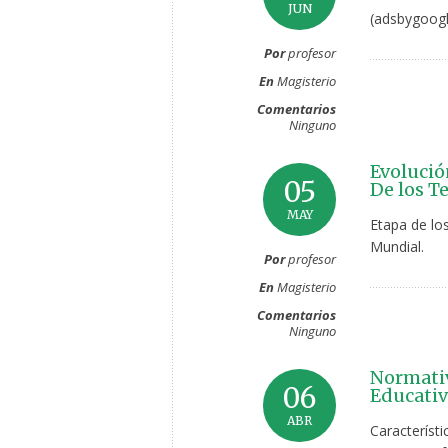
JUN
(adsbygoogl
Por
profesor
En
Magisterio
Comentarios
Ninguno
Evolució
05
De los Te
MAY
Etapa de lo
Mundial.
Por
profesor
En
Magisterio
Comentarios
Ninguno
Normativ
06
Educativ
ABR
Característi