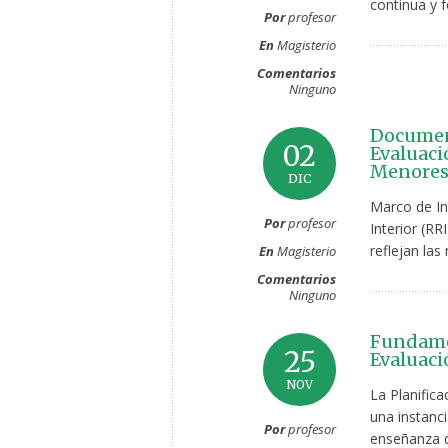
continua y f
Por
profesor
En
Magisterio
Comentarios
Ninguno
Documen
02
Evaluaci
Menores
DIC
Marco de In
Por
profesor
Interior (R
reflejan la
En
Magisterio
Comentarios
Ninguno
Fundamen
25
Evaluaci
NOV
La Planific
una instanc
Por
profesor
enseñanza de