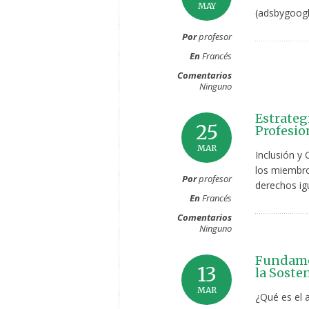
MAY
(adsbygoogl
Por
profesor
En
Francés
Comentarios
Ninguno
Estrateg
25
Profesio
MAR
Inclusión y 
los miembro
Por
profesor
derechos ig
En
Francés
Comentarios
Ninguno
Fundamen
13
la Soste
MAR
¿Qué es el 