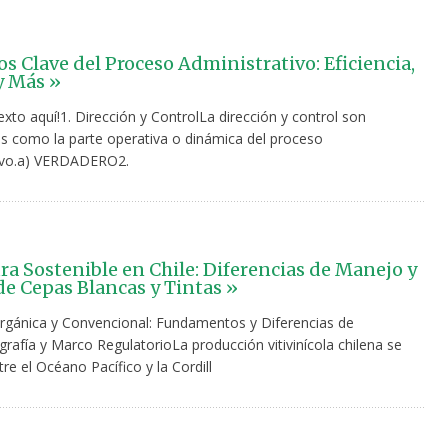
s Clave del Proceso Administrativo: Eficiencia,
y Más »
texto aquí!1. Dirección y ControlLa dirección y control son
s como la parte operativa o dinámica del proceso
tivo.a) VERDADERO2.
ura Sostenible en Chile: Diferencias de Manejo y
 de Cepas Blancas y Tintas »
 Orgánica y Convencional: Fundamentos y Diferencias de
afía y Marco RegulatorioLa producción vitivinícola chilena se
e el Océano Pacífico y la Cordill