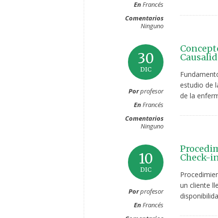
En
Francés
Comentarios
Ninguno
Concepto
30
Causalid
DIC
Fundamentos
estudio de l
Por
profesor
de la enferm
En
Francés
Comentarios
Ninguno
Procedim
10
Check-in
DIC
Procedimien
un cliente l
Por
profesor
disponibilid
En
Francés