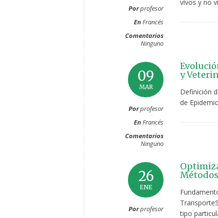
vivos y no 
Por
profesor
En
Francés
Comentarios
Ninguno
Evoluci
09
y Veterin
MAR
Definición 
de Epidemiol
Por
profesor
En
Francés
Comentarios
Ninguno
Optimiza
26
Métodos,
ENE
Fundamentos
TransporteS
Por
profesor
tipo particu