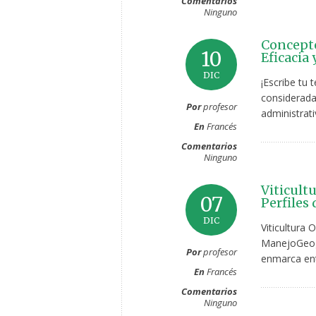
Comentarios
Ninguno
Concepto
10
Eficacia 
DIC
¡Escribe tu 
considerada
Por
profesor
administra
En
Francés
Comentarios
Ninguno
Viticult
07
Perfiles
DIC
Viticultura
ManejoGeogr
Por
profesor
enmarca entr
En
Francés
Comentarios
Ninguno