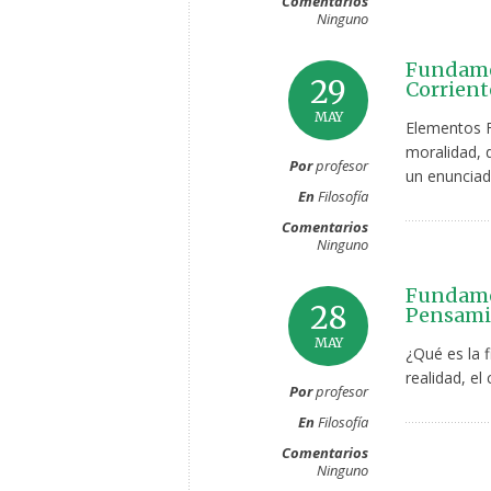
Comentarios
Ninguno
Fundamen
29
Corrient
MAY
Elementos F
moralidad, 
Por
profesor
un enunciad
En
Filosofía
Comentarios
Ninguno
Fundamen
28
Pensamie
MAY
¿Qué es la f
realidad, el
Por
profesor
En
Filosofía
Comentarios
Ninguno