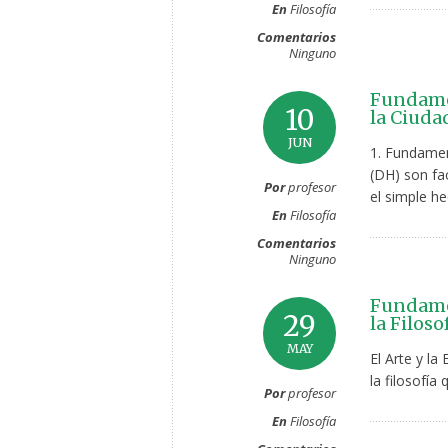
En
Filosofía
Comentarios
Ninguno
Fundame
10
la Ciuda
JUN
1. Fundame
(DH) son fa
Por
profesor
el simple h
En
Filosofía
Comentarios
Ninguno
Fundamen
29
la Filoso
MAY
El Arte y la
la filosofía 
Por
profesor
En
Filosofía