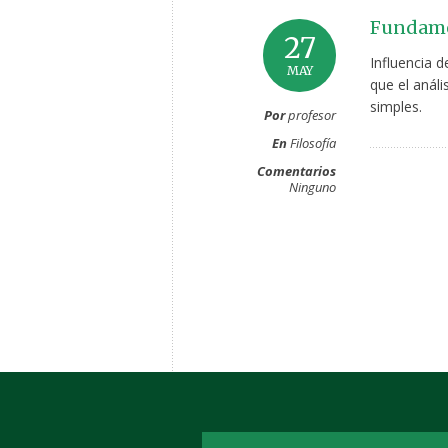
Fundamen
27
Influencia d
MAY
que el anál
simples.
Por
profesor
En
Filosofía
Comentarios
Ninguno