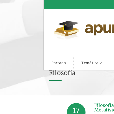
Portada
Temática
Filosofía
Filosofí
17
Metafísi