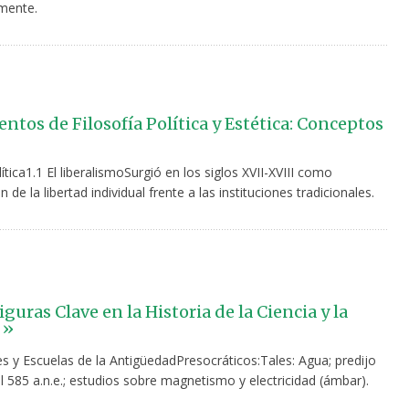
mente.
tos de Filosofía Política y Estética: Conceptos
lítica1.1 El liberalismoSurgió en los siglos XVII-XVIII como
n de la libertad individual frente a las instituciones tradicionales.
iguras Clave en la Historia de la Ciencia y la
 »
s y Escuelas de la AntigüedadPresocráticos:Tales: Agua; predijo
el 585 a.n.e.; estudios sobre magnetismo y electricidad (ámbar).