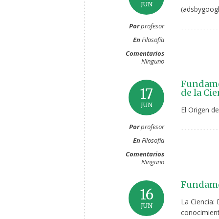
JUN
(adsbygoogl
Por
profesor
En
Filosofía
Comentarios
Ninguno
Fundamen
17
de la Cie
JUN
El Origen d
Por
profesor
En
Filosofía
Comentarios
Ninguno
Fundamen
16
La Ciencia: 
JUN
conocimient