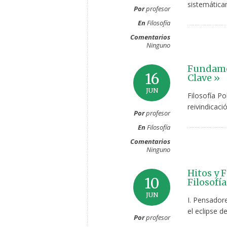
sistemática
Por
profesor
En
Filosofía
Comentarios
Ninguno
Fundamen
16
Clave »
JUN
Filosofía Po
reivindicació
Por
profesor
En
Filosofía
Comentarios
Ninguno
Hitos y F
10
Filosofía
JUN
I. Pensadore
el eclipse d
Por
profesor