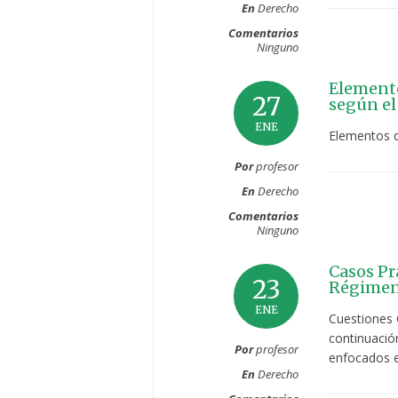
En
Derecho
Comentarios
Ninguno
Elemento
27
según el
ENE
Elementos de
Por
profesor
En
Derecho
Comentarios
Ninguno
Casos Pr
23
Régimen 
ENE
Cuestiones 
continuació
Por
profesor
enfocados en
En
Derecho