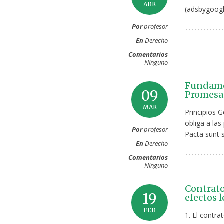
ABR
(adsbygoogl
Por
profesor
En
Derecho
Comentarios
Ninguno
Fundamen
09
Promesas
MAR
Principios 
obliga a las
Por
profesor
Pacta sunt 
En
Derecho
Comentarios
Ninguno
Contratos
19
efectos l
FEB
1. El contra