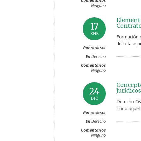
Comentarios
Ninguno
Elemento
17
Contrato
ENE
Formación d
de la fase p
Por
profesor
En
Derecho
Comentarios
Ninguno
Concepto
24
Jurídico
DIC
Derecho Civ
Todo aquello
Por
profesor
En
Derecho
Comentarios
Ninguno