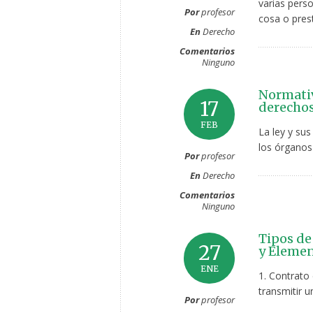
varias perso
Por
profesor
cosa o prest
En
Derecho
Comentarios
Ninguno
Normativ
17
derechos
FEB
La ley y sus
los órganos
Por
profesor
En
Derecho
Comentarios
Ninguno
Tipos de 
27
y Elemen
ENE
1. Contrato
transmitir 
Por
profesor