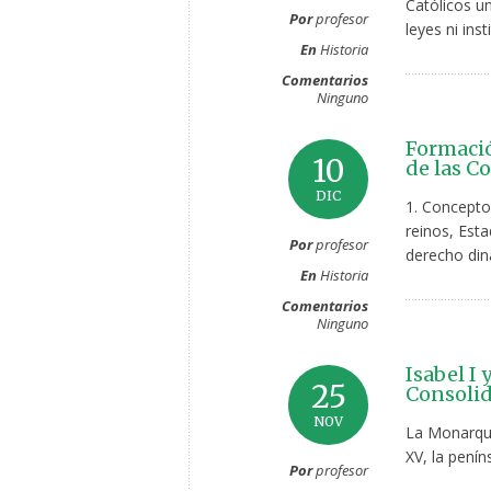
Católicos un
Por
profesor
leyes ni inst
En
Historia
Comentarios
Ninguno
Formació
10
de las C
DIC
1. Concepto 
reinos, Est
Por
profesor
derecho din
En
Historia
Comentarios
Ninguno
Isabel I 
25
Consolid
NOV
La Monarquí
XV, la penín
Por
profesor