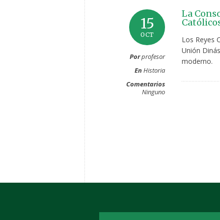
La Conso
15
Católicos
OCT
Los Reyes C
Unión Dinás
Por
profesor
moderno.
En
Historia
Comentarios
Ninguno