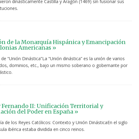
ieron dinásticamente Castilla y Aragón (1469) sin fusionar sus
ituciones.
n de la Monarquía Hispánica y Emancipación
olonias Americanas »
de “Unión Dinástica”La “Unión dinástica” es la unión de varios
ados, dominios, etc., bajo un mismo soberano o gobernante por
ástico.
y Fernando II: Unificación Territorial y
ación del Poder en España »
a de los Reyes Católicos: Contexto y Unión DinásticaEn el siglo
sula ibérica estaba dividida en cinco reinos.