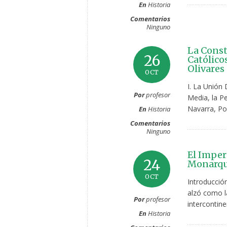
En
Historia
Comentarios
Ninguno
La Const
26
Católico
Olivares
OCT
I. La Unión
Por
profesor
Media, la Pe
Navarra, Po
En
Historia
Comentarios
Ninguno
El Imper
24
Monarquí
OCT
Introducción
alzó como l
Por
profesor
intercontine
En
Historia