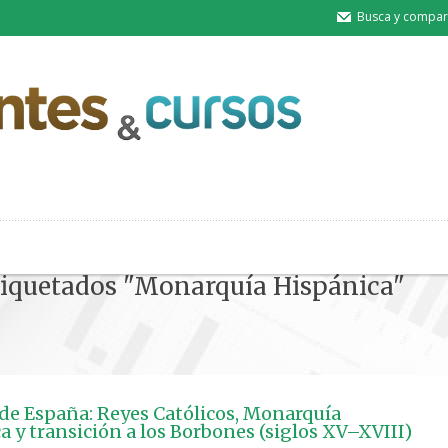
Busca y compart
etiquetados "Monarquía Hispánica"
 de España: Reyes Católicos, Monarquía
a y transición a los Borbones (siglos XV–XVIII)