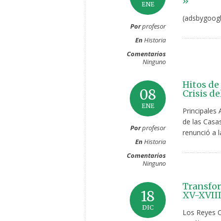
»
ENE
(adsbygoogl
Por
profesor
En
Historia
Comentarios
Ninguno
Hitos de
08
Crisis de
ENE
Principales
de las Casas
Por
profesor
renunció a 
En
Historia
Comentarios
Ninguno
Transfor
18
XV-XVIII
DIC
Los Reyes C