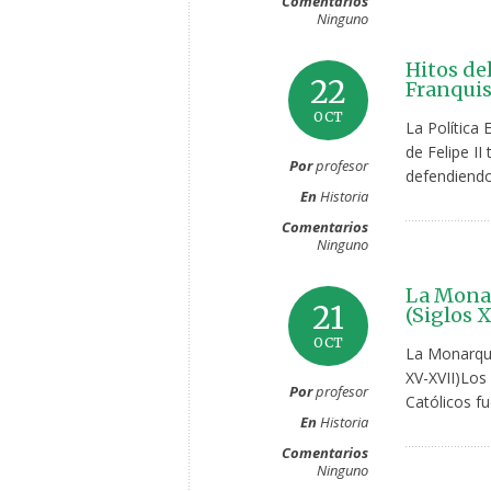
Comentarios
Ninguno
Hitos de
22
Franqui
OCT
La Política 
de Felipe II
Por
profesor
defendiendo 
En
Historia
Comentarios
Ninguno
La Monar
21
(Siglos 
OCT
La Monarquía
XV-XVII)Los
Por
profesor
Católicos f
En
Historia
Comentarios
Ninguno