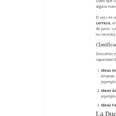
Dado que De
alguna mane
El «yo» es u
certeza
, e
de juicio. 
no necesita 
Clasifica
Descartes e
capacidad de
Ideas In
emanan d
(ejemplo:
Ideas A
(ejemplo:
Ideas Fa
La Dud