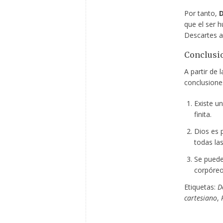
Por tanto,
D
que el ser 
Descartes a
Conclusio
A partir de 
conclusione
Existe u
finita.
Dios es p
todas la
Se puede 
corpóreo
Etiquetas:
D
cartesiano
,