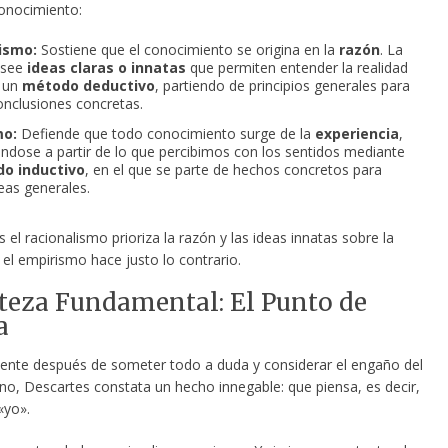
conocimiento:
ismo:
Sostiene que el conocimiento se origina en la
razón
. La
osee
ideas claras o innatas
que permiten entender la realidad
 un
método deductivo
, partiendo de principios generales para
conclusiones concretas.
mo:
Defiende que todo conocimiento surge de la
experiencia
,
ndose a partir de lo que percibimos con los sentidos mediante
o inductivo
, en el que se parte de hechos concretos para
eas generales.
s el racionalismo prioriza la razón y las ideas innatas sobre la
 el empirismo hace justo lo contrario.
teza Fundamental: El Punto de
a
nte después de someter todo a duda y considerar el engaño del
no, Descartes constata un hecho innegable: que piensa, es decir,
«yo».