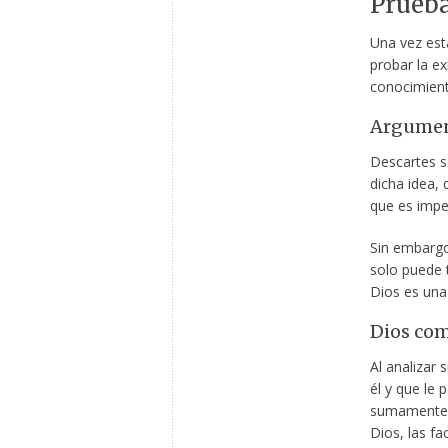
Prueba
Una vez est
probar la ex
conocimient
Argument
Descartes s
dicha idea, 
que es imper
Sin embargo
solo puede t
Dios es una 
Dios com
Al analizar
él y que le
sumamente p
Dios, las f