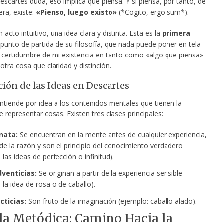
scartes duda, eso implica que piensa. Y si piensa, por tanto, de
ra, existe:
«Pienso, luego existo»
(*Cogito, ergo sum*).
n acto intuitivo, una idea clara y distinta. Esta es la
primera
l punto de partida de su filosofía, que nada puede poner en tela
La certidumbre de mi existencia en tanto como «algo que piensa»
otra cosa que claridad y distinción.
ción de las Ideas en Descartes
ntiende por idea a los contenidos mentales que tienen la
 representar cosas. Existen tres clases principales:
nata:
Se encuentran en la mente antes de cualquier experiencia,
e la razón y son el principio del conocimiento verdadero
 las ideas de perfección o infinitud).
dventicias:
Se originan a partir de la experiencia sensible
 la idea de rosa o de caballo).
cticias:
Son fruto de la imaginación (ejemplo: caballo alado).
a Metódica: Camino Hacia la