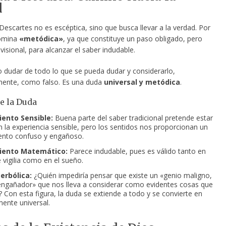
d
escartes no es escéptica, sino que busca llevar a la verdad. Por
omina
«metódica»
, ya que constituye un paso obligado, pero
isional, para alcanzar el saber indudable.
o dudar de todo lo que se pueda dudar y considerarlo,
mente, como falso. Es una duda
universal y metódica
.
e la Duda
ento Sensible:
Buena parte del saber tradicional pretende estar
 la experiencia sensible, pero los sentidos nos proporcionan un
ento confuso y engañoso.
iento Matemático:
Parece indudable, pues es válido tanto en
 vigilia como en el sueño.
erbólica:
¿Quién impediría pensar que existe un «genio maligno,
engañador» que nos lleva a considerar como evidentes cosas que
? Con esta figura, la duda se extiende a todo y se convierte en
ente universal.