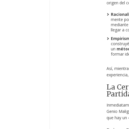
origen del 
Racional
mente p
mediante
llegar a 
Empiris
construyé
un
métod
formar id
Así, mientra
experiencia,
La Cer
Partid
Inmediatame
Genio Malig
que hay un 