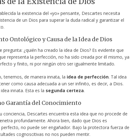
s de la Existencia de Dios
ablecida la existencia del «yo» pensante, Descartes necesita
istencia de un Dios para superar la duda radical y garantizar el
o.
o Ontológico y Causa de la Idea de Dios
e pregunta: ¿quién ha creado la idea de Dios? Es evidente que
que representa la perfección, no ha sido creada por él mismo, ya
fecto y finito, ni por ningún otro ser igualmente limitado.
, tenemos, de manera innata, la
idea de perfección
. Tal idea
ener como causa adecuada a un ser infinito, es decir, a Dios.
idea innata. Esta es la
segunda certeza
.
o Garantía del Conocimiento
 su conciencia, Descartes encuentra esta idea que no procede de
 penetra profundamente. Ahora bien, dado que Dios es
erfecto, no puede ser engañador. Bajo la protectora fuerza de
acultades cognoscitivas no nos pueden mentir.