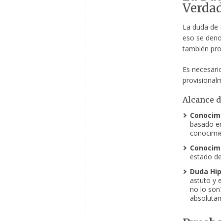
Verda
La duda de D
eso se den
también prov
Es necesari
provisional
Alcance d
Conocimi
basado en
conocimi
Conocim
estado de
Duda Hip
astuto y 
no lo son
absolutam