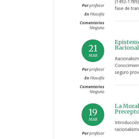
(1492-1789)
Por
profesor
fase de trans
En
Filosofía
Comentarios
Ninguno
Epistemo
21
Racional
MAR
Racionalism
Conocimient
Por
profesor
seguro provi
En
Filosofía
Comentarios
Ninguno
La Moral
19
Precepto
MAR
Introducció
racionalismo
Por
profesor