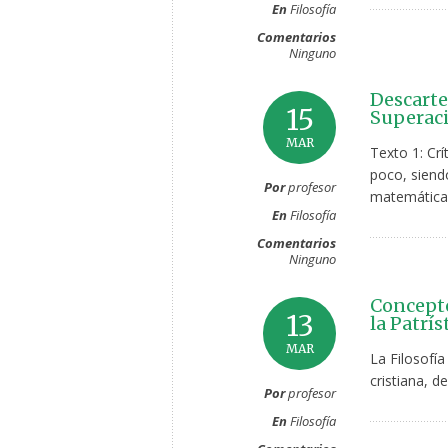
En
Filosofía
Comentarios
Ninguno
Descarte
15
Superaci
MAR
Texto 1: Crí
poco, siendo
Por
profesor
matemáticas,
En
Filosofía
Comentarios
Ninguno
Concepto
13
la Patrí
MAR
La Filosofía
cristiana, d
Por
profesor
En
Filosofía