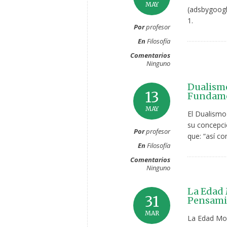
MAY
(adsbygoogl
1.
Por
profesor
En
Filosofía
Comentarios
Ninguno
Dualismo
13
Fundame
MAY
El Dualismo 
su concepció
Por
profesor
que: “así co
En
Filosofía
Comentarios
Ninguno
La Edad 
31
Pensamie
MAR
La Edad Mo