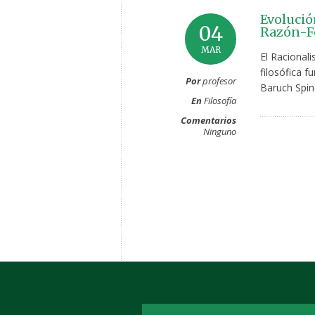
Evolució
04
Razón-Fe
MAR
El Racional
filosófica 
Por
profesor
Baruch Spino
En
Filosofía
Comentarios
Ninguno