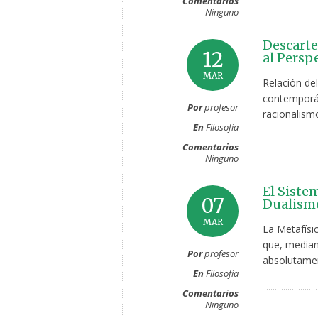
Comentarios
Ninguno
Descarte
12
al Persp
MAR
Relación del
contemporán
Por
profesor
racionalismo
En
Filosofía
Comentarios
Ninguno
El Siste
07
Dualismo
MAR
La Metafísi
que, median
Por
profesor
absolutamen
En
Filosofía
Comentarios
Ninguno