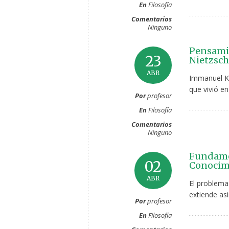
En
Filosofía
Comentarios
Ninguno
Pensamie
23
Nietzsch
ABR
Immanuel Ka
que vivió en
Por
profesor
En
Filosofía
Comentarios
Ninguno
Fundamen
02
Conocimi
ABR
El problema
extiende asi
Por
profesor
En
Filosofía