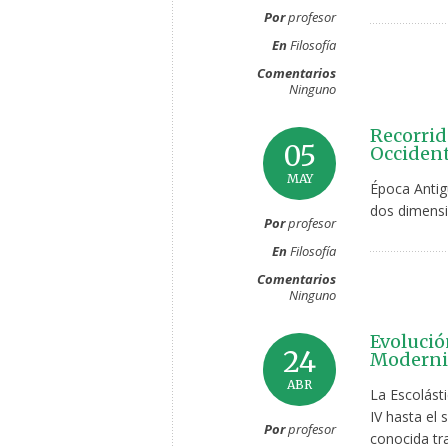
Por
profesor
En
Filosofía
Comentarios
Ninguno
Recorrid
05
Occident
MAY
Época Antig
dos dimensi
Por
profesor
En
Filosofía
Comentarios
Ninguno
Evolució
24
Moderni
ABR
La Escolásti
IV hasta el s
Por
profesor
conocida tr