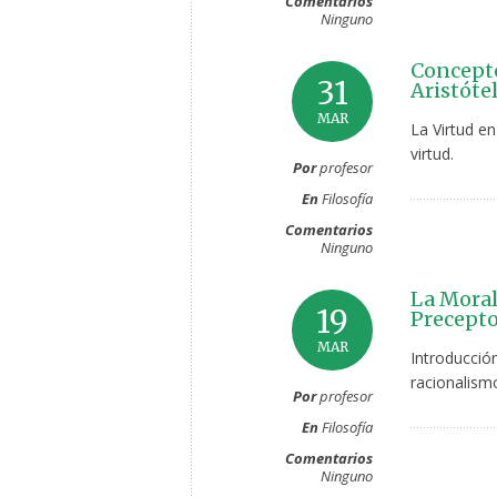
Comentarios
Ninguno
Concepto
31
Aristóte
MAR
La Virtud en
virtud.
Por
profesor
En
Filosofía
Comentarios
Ninguno
La Moral
19
Precepto
MAR
Introducció
racionalismo
Por
profesor
En
Filosofía
Comentarios
Ninguno