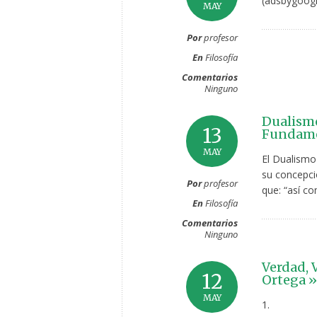
(adsbygoogl
MAY
Por
profesor
En
Filosofía
Comentarios
Ninguno
Dualismo
13
Fundame
MAY
El Dualismo 
su concepció
Por
profesor
que: “así co
En
Filosofía
Comentarios
Ninguno
Verdad, 
12
Ortega »
MAY
1.