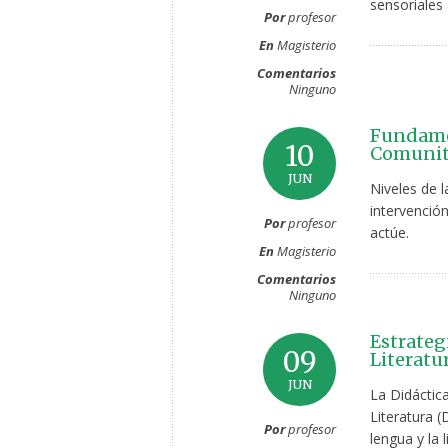
sensoriales 
Por
profesor
En
Magisterio
Comentarios
Ninguno
Fundamen
10
Comunit
JUN
Niveles de l
intervención
Por
profesor
actúe.
En
Magisterio
Comentarios
Ninguno
Estrateg
09
Literatu
JUN
La Didáctica
Literatura 
Por
profesor
lengua y la l