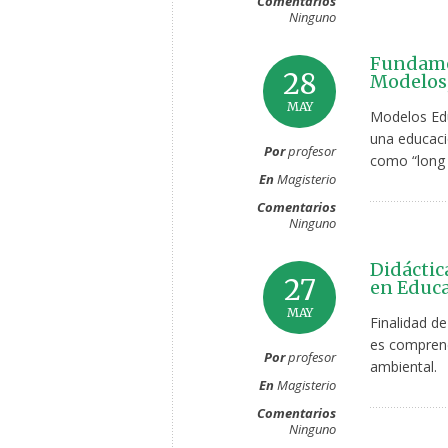
Comentarios
Ninguno
Fundame
28
Modelos,
MAY
Modelos Edu
una educaci
Por
profesor
como “long l
En
Magisterio
Comentarios
Ninguno
Didáctica
27
en Educa
MAY
Finalidad de
es comprende
Por
profesor
ambiental.
En
Magisterio
Comentarios
Ninguno