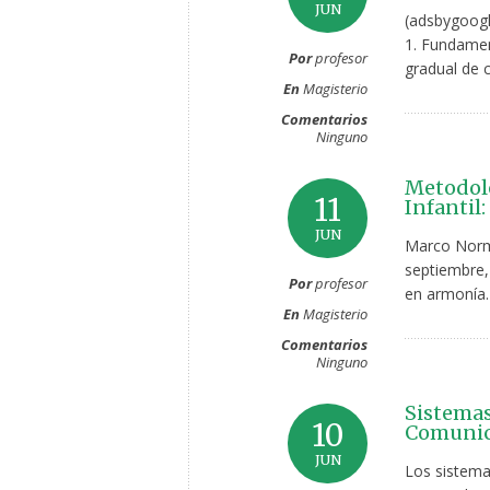
JUN
(adsbygoogl
1. Fundamen
Por
profesor
gradual de 
En
Magisterio
Comentarios
Ninguno
Metodolo
11
Infantil:
JUN
Marco Norma
septiembre,
Por
profesor
en armonía.
En
Magisterio
Comentarios
Ninguno
Sistemas
10
Comunica
JUN
Los sistemas