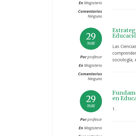
En
Magisterio
Comentarios
Ninguno
Estrateg
29
Educació
MAY
Las Ciencias
comprenden 
Por
profesor
sociología, 
En
Magisterio
Comentarios
Ninguno
Fundamen
29
en Educa
MAY
1.
Por
profesor
En
Magisterio