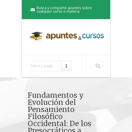
Busca y comparte apuntes sobre
cualquier curso o materia
Select a page...
Fundamentos y
Evolución del
Pensamiento
Filosófico
Occidental: De los
Presocráticos a