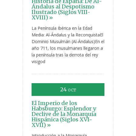
Historia de España: De Al-
Ándalus al Despotismo
Ilustrado (Siglos VIII-
XVIII) »
La Península Ibérica en la Edad
Media: Al-Ándalus y la ReconquistaEl
Dominio Musulmán (Al-Ándalus)En el
año 711, los musulmanes llegaron a
la península tras la derrota del rey
visigod
24
OCT
El Imperio de los
Habsburgo: Esplendor y
Declive de la Monarquía
Hispánica (Siglos XVI-
XVII) »
Introducción a la Monarquía