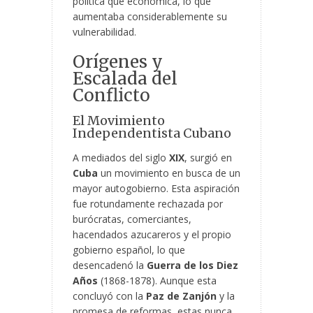
política que económica, lo que
aumentaba considerablemente su
vulnerabilidad.
Orígenes y
Escalada del
Conflicto
El Movimiento
Independentista Cubano
A mediados del siglo
XIX
, surgió en
Cuba
un movimiento en busca de un
mayor autogobierno. Esta aspiración
fue rotundamente rechazada por
burócratas, comerciantes,
hacendados azucareros y el propio
gobierno español, lo que
desencadenó la
Guerra de los Diez
Años
(1868-1878). Aunque esta
concluyó con la
Paz de Zanjón
y la
promesa de reformas, estas nunca