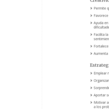
Creativi
Permite q
Favorece
Ayuda en 
dificultad
Facilita 
sentimien
Fortalece
Aumenta l
Estrateg
Emplear ma
Organizar
Sorprender
Aportar s
Motivar a
a los pro