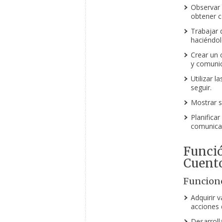
Observar 
obtener c
Trabajar 
haciéndol
Crear un 
y comunic
Utilizar 
seguir.
Mostrar se
Planificar
comunicac
Funció
Cuent
Funcione
Adquirir 
acciones 
Desarrolla