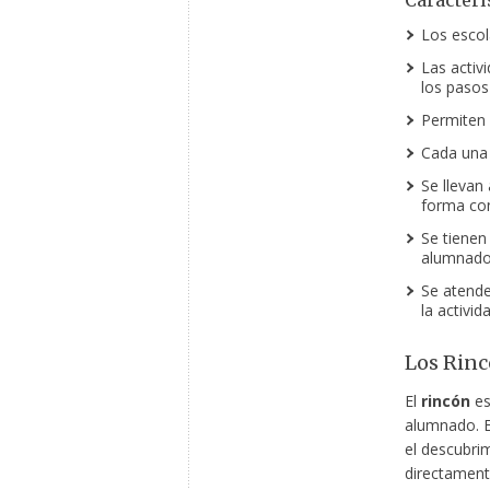
Caracterí
Los escol
Las activ
los pasos
Permiten l
Cada una 
Se llevan
forma con
Se tienen 
alumnado 
Se atende
la activida
Los Rinc
El
rincón
es
alumnado. El
el descubrim
directament