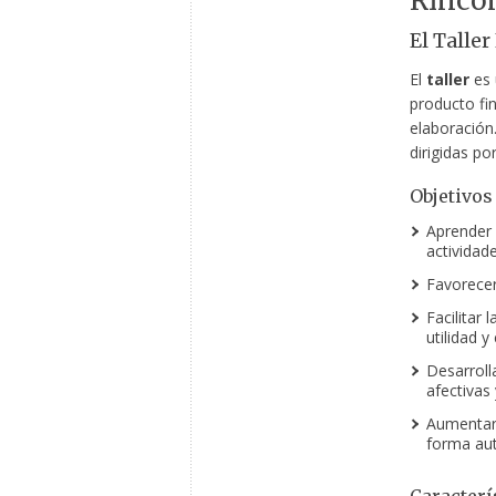
Rinco
El Talle
El
taller
es 
producto fin
elaboración.
dirigidas po
Objetivos
Aprender 
actividade
Favorecer
Facilitar 
utilidad y
Desarroll
afectivas 
Aumentar 
forma au