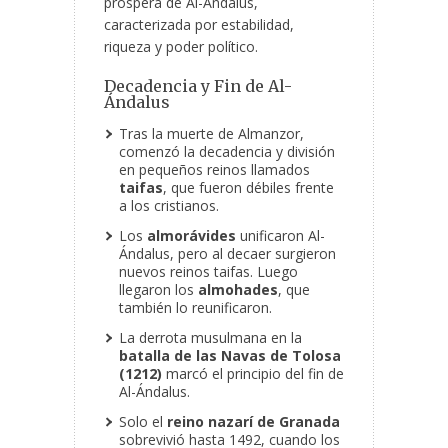
próspera de Al-Ándalus,
caracterizada por estabilidad,
riqueza y poder político.
Decadencia y Fin de Al-
Ándalus
Tras la muerte de Almanzor,
comenzó la decadencia y división
en pequeños reinos llamados
taifas
, que fueron débiles frente
a los cristianos.
Los
almorávides
unificaron Al-
Ándalus, pero al decaer surgieron
nuevos reinos taifas. Luego
llegaron los
almohades
, que
también lo reunificaron.
La derrota musulmana en la
batalla de las Navas de Tolosa
(1212)
marcó el principio del fin de
Al-Ándalus.
Solo el
reino nazarí de Granada
sobrevivió hasta 1492, cuando los