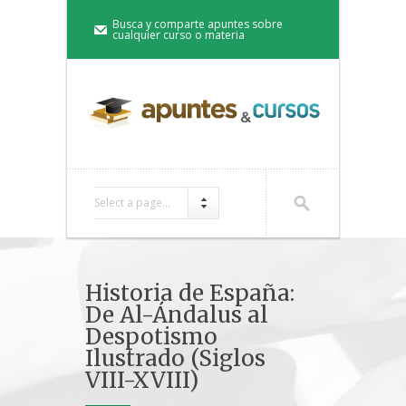
Busca y comparte apuntes sobre
cualquier curso o materia
Select a page...
Historia de España:
De Al-Ándalus al
Despotismo
Ilustrado (Siglos
VIII-XVIII)