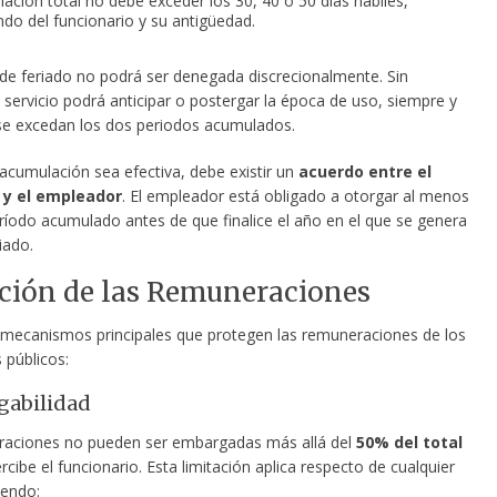
ación total no debe exceder los 30, 40 o 50 días hábiles,
do del funcionario y su antigüedad.
d de feriado no podrá ser denegada discrecionalmente. Sin
servicio podrá anticipar o postergar la
época de uso, siempre y
e excedan los dos periodos acumulados.
 acumulación sea efectiva, debe existir un
acuerdo entre el
 y el empleador
. El empleador está obligado a otorgar al menos
eríodo acumulado antes de que finalice el año en el que se genera
iado.
ción de las Remuneraciones
 mecanismos principales que protegen las remuneraciones de los
 públicos:
gabilidad
aciones no pueden ser embargadas más allá del
50% del total
rcibe el funcionario. Esta limitación aplica respecto de cualquier
yendo: