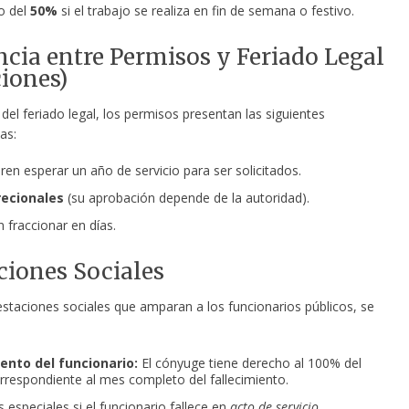
o del
50%
si el trabajo se realiza en fin de semana o festivo.
ncia entre Permisos y Feriado Legal
iones)
 del feriado legal, los permisos presentan las siguientes
as:
ren esperar un año de servicio para ser solicitados.
recionales
(su aprobación depende de la autoridad).
 fraccionar en días.
ciones Sociales
estaciones sociales que amparan a los funcionarios públicos, se
iento del funcionario:
El cónyuge tiene derecho al 100% del
rrespondiente al mes completo del fallecimiento.
 especiales si el funcionario fallece en
acto de servicio
.