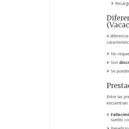
Recarg
Difere
(Vacac
A diferencia
característic
No requie
Son
disc
Se pueden
Presta
Entre las pr
encuentran:
Fallecim
sueldo co
Beneficios