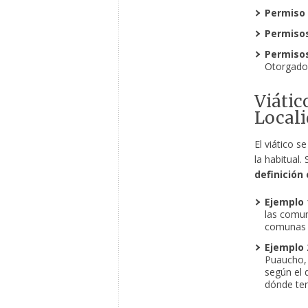
Permiso 
Permisos
Permisos
Otorgados
Viátic
Local
El viático s
la habitual.
definición 
Ejemplo 
las comun
comunas d
Ejemplo 
Puaucho, 
según el 
dónde ter