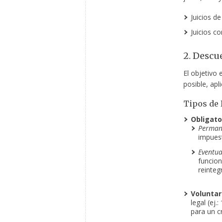
Juicios de
Juicios co
2. Descu
El objetivo 
posible, apl
Tipos de
Obligato
Perman
impuest
Eventua
funcion
reinteg
Voluntar
legal (ej
para un cr