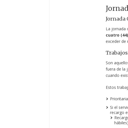
Jornad
Jornada 
La jornada o
cuatro (44
exceder de n
Trabajos
Son aquellos
fuera de la 
cuando exis
Estos traba
Prioritar
Si el ser
recargo e
Recarg
hábiles)