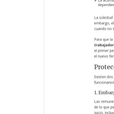
La acumul
dependien
La solicitu
embargo, el 
cuando no s
Para que la
trabajador
el primer p
el nuevo fer
Protec
Existen dos
funcionarios
1. Embar
Las remuner
de lo que pe
juicio, inclu