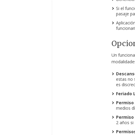
Si el fun
pasaje pa
Aplicació
funcionari
Opcion
Un funcionar
modalidade
Descans
estas no 
es discrec
Feriado 
Permiso
medios dí
Permiso 
2 años si
Permisos