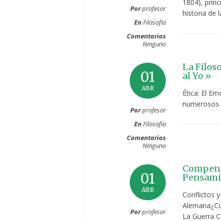
1804), princ
Por
profesor
historia de l
En
Filosofía
Comentarios
Ninguno
La Filos
01
al Yo »
ABR
Ética: El E
numerosos a
Por
profesor
En
Filosofía
Comentarios
Ninguno
Compendi
01
Pensamie
ABR
Conflictos y
Alemana¿Cuá
Por
profesor
La Guerra Ci