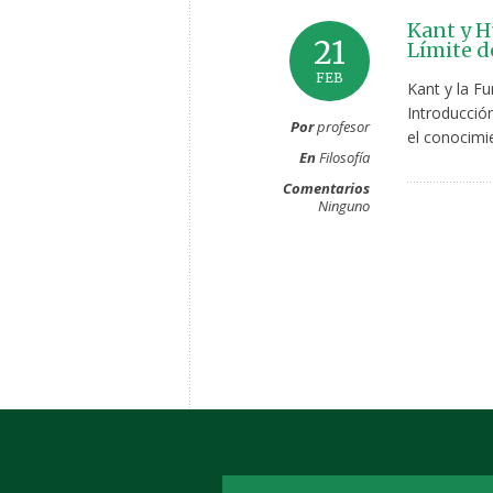
Kant y H
21
Límite d
FEB
Kant y la F
Introducción
Por
profesor
el conocimie
En
Filosofía
Comentarios
Ninguno