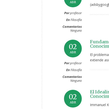
ABR
(adsbygoogl
Por
profesor
En
Filosofía
Comentarios
Ninguno
Fundamen
02
Conocimi
ABR
El problema
extiende asi
Por
profesor
En
Filosofía
Comentarios
Ninguno
El Ideal
02
Conocim
ABR
Immanuel Ka