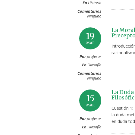
En
Historia
Comentarios
Ninguno
La Moral
19
Precepto
MAR
Introducció
racionalismo
Por
profesor
En
Filosofía
Comentarios
Ninguno
La Duda 
15
Filosófic
MAR
Cuestión 1: 
la duda metó
Por
profesor
en duda tod
En
Filosofía