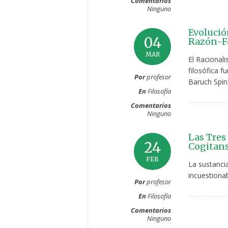
Comentarios
Ninguno
Evolució
04
Razón-Fe
MAR
El Racional
filosófica 
Por
profesor
Baruch Spino
En
Filosofía
Comentarios
Ninguno
Las Tres
24
Cogitans
FEB
La sustanci
incuestionab
Por
profesor
En
Filosofía
Comentarios
Ninguno