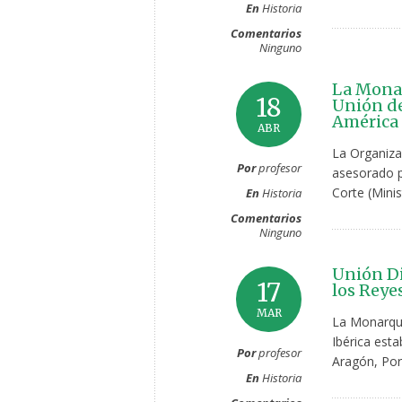
En
Historia
Comentarios
Ninguno
La Monar
18
Unión de
América
ABR
La Organizac
Por
profesor
asesorado po
Corte (Mini
En
Historia
Comentarios
Ninguno
Unión Di
17
los Reye
MAR
La Monarquí
Ibérica esta
Por
profesor
Aragón, Por
En
Historia