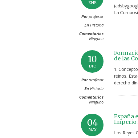
ENE
(adsbygoogl
La Composic
Por
profesor
En
Historia
Comentarios
Ninguno
Formació
10
de las C
DIC
1. Concepto 
reinos, Est
Por
profesor
derecho din
En
Historia
Comentarios
Ninguno
España e
04
Imperio 
MAY
Los Reyes C