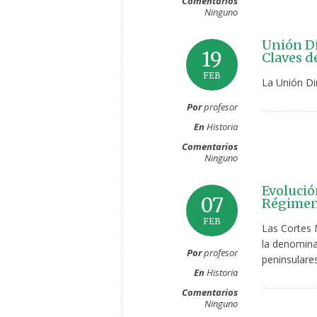
Comentarios
Ninguno
Unión Di
19
Claves d
FEB
La Unión Di
Por
profesor
En
Historia
Comentarios
Ninguno
Evolución
07
Régimen 
FEB
Las Cortes 
la denominac
Por
profesor
peninsulare
En
Historia
Comentarios
Ninguno