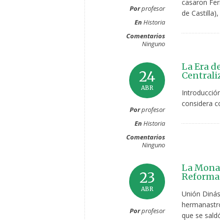
casaron Fer
Por
profesor
de Castilla)
En
Historia
Comentarios
Ninguno
La Era de
24
Centrali
ABR
Introducción
considera c
Por
profesor
En
Historia
Comentarios
Ninguno
La Monar
23
Reformas
ABR
Unión Dinást
hermanastro,
Por
profesor
que se sald