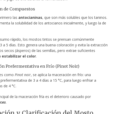
ón de Compuestos
primero las
antocianinas
, que son más solubles que los taninos.
menta la solubilidad de los antocianos inicialmente, y luego la de
sumo rápido, los mostos tintos se prensan comúnmente
 a 5 días. Esto genera una buena coloración y evita la extracción
os secos (ásperos) de las semillas, pero extrae suficientes
a
estabilizar el color
.
n Prefermentativa en Frío (Pinot Noir)
des como
Pinot noir
, se aplica la maceración en frío: una
refermentativa de 3 a 4 días a 15 °C, para luego enfriar a
s de 4 °C.
incipal de la maceración fría es el deterioro causado por
ces
.
ción y Clarificación del Mosto