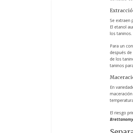
Extracci
Se extraen 
El etanol au
los taninos.
Para un con
después de 3
de los tanin
taninos par
Maceració
En varieda
maceración p
temperatura
El riesgo pr
Brettanomy
Separa