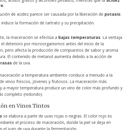
os, ácidos grasos y alcoholes pesados, mientras que la
acidez
ye
.
ución de acidez parece ser causada por la liberación de
potasio
.
o induce la formación de tartrato y su
precipitación.
e, la maceración se efectúa a
bajas temperaturas
. La ventaja
 el deterioro por microorganismos antes del inicio de la
n, pero afecta la producción de compuestos de sabor y aroma
dura. El contenido de metanol aumenta debido a la acción de
erasas
de la uva.
maceración a temperatura ambiente conduce a menudo a la
de vinos frescos, jóvenes y frutosos. La maceración más
y a mayor temperatura produce un vino de color más profundo y
s completo (redondo).
ón en Vinos Tintos
o
se elabora a partir de uvas rojas o negras. El color rojo es
diante el proceso de maceración, donde la piel se deja en
n el jugo de uva durante la fermentación.