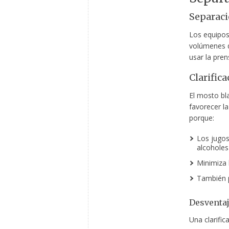
Separaci
Los equipos
volúmenes d
usar la pren
Clarific
El mosto bla
favorecer l
porque:
Los jugos
alcoholes
Minimiza 
También p
Desventaj
Una clarifi