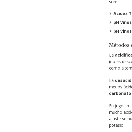
son:
Acidez T
pH Vinos
pH Vinos
Métodos d
La
acidific
(no es desc
como altern
La
desacidi
menos ácido
carbonato 
En jugos muy
mucho ácido 
ajuste se pu
potasio.