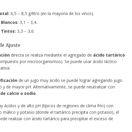
otal:
6,5 – 8,5 g/litro (en la mayoría de los vinos).
 Blancos:
3,1 – 3,4.
 Tintos:
3,3 – 3,6.
e Ajuste
ación
directa se realiza mediante el agregado de
ácido tartárico
ompuesto por microorganismos). Se puede usar ácido láctico
ativa.
ficación
de un jugo muy ácido se puede lograr agregando jugo
 y de mayor pH. Alternativamente, se puede neutralizar con
de calcio o sodio
.
 ácidos y de alto pH (típicos de regiones de clima frío) con
málico y potasio (donde el tartárico precipita con potasio), el
ede realizar con ácido tartárico para precipitar el exceso de