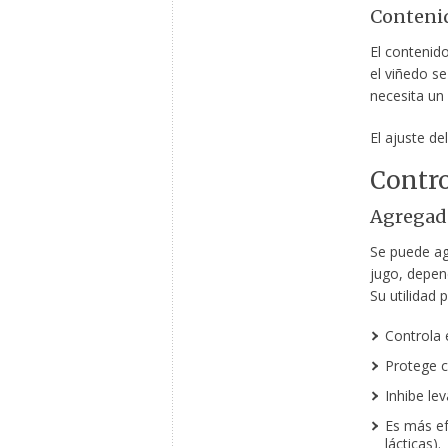
Conteni
El contenid
el viñedo se
necesita un 
El ajuste d
Contr
Agregado
Se puede a
jugo, depen
Su utilidad p
Controla 
Protege c
Inhibe lev
Es más ef
lácticas).