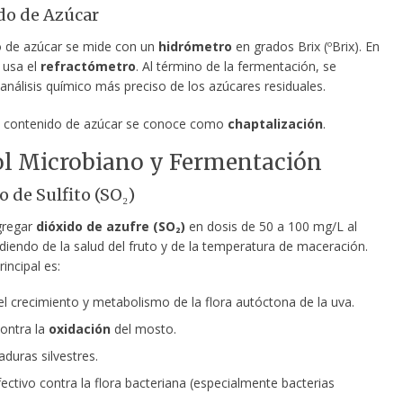
do de Azúcar
o de azúcar se mide con un
hidrómetro
en grados Brix (ºBrix). En
 usa el
refractómetro
. Al término de la fermentación, se
análisis químico más preciso de los azúcares residuales.
el contenido de azúcar se conoce como
chaptalización
.
ol Microbiano y Fermentación
 de Sulfito (SO₂)
gregar
dióxido de azufre (SO₂)
en dosis de 50 a 100 mg/L al
diendo de la salud del fruto y de la temperatura de maceración.
rincipal es:
el crecimiento y metabolismo de la flora autóctona de la uva.
ontra la
oxidación
del mosto.
aduras silvestres.
ectivo contra la flora bacteriana (especialmente bacterias