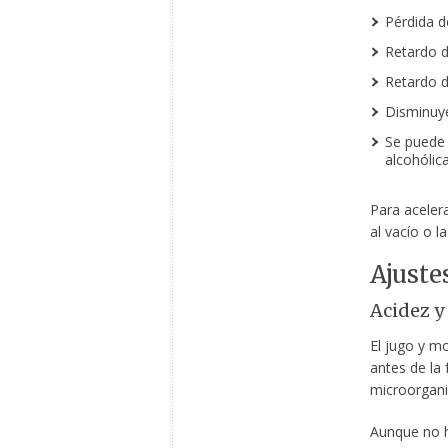
Pérdida 
Retardo d
Retardo d
Disminuye 
Se puede
alcohólica
Para acelerar
al vacío o la
Ajuste
Acidez y
El jugo y m
antes de la
microorgani
Aunque no h