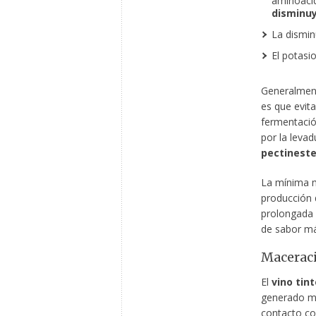
aminoácid
disminu
La dismin
El potasi
Generalment
es que evita
fermentació
por la leva
pectinest
La mínima 
producción 
prolongada 
de sabor má
Maceraci
El
vino tint
generado me
contacto co