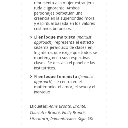
representa a la mujer extranjera,
ruda e ignorante. Ambos
personajes perpetúan una
creencia en la superioridad moral
y espiritual basada en los valores
cristianos británicos.
El
enfoque marxista
(
marxist
approach
): representa el estricto
sistema jerárquico de clases en
Inglaterra, que exige que todos se
mantengan en sus respectivas
clases. Se destaca el papel de las
institutrices.
El
enfoque feminista
(
feminist
approach
): se centra en el
matrimonio, el amor, el sexo y el
individuo.
Etiquetas:
Anne Brontë
,
Brontë
,
Charlotte Brontë
,
Emily Brontë
,
Literatura
,
Romanticismo
,
Siglo XIX