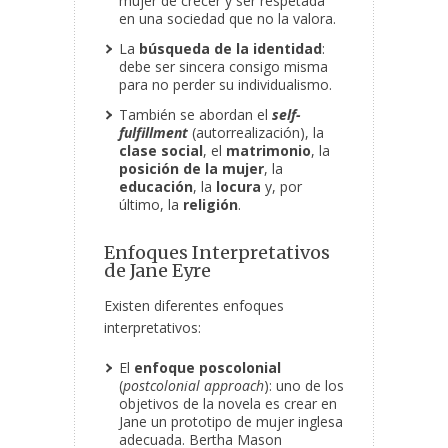
mujer de crecer y ser respetada
en una sociedad que no la valora.
La
búsqueda de la identidad
:
debe ser sincera consigo misma
para no perder su individualismo.
También se abordan el
self-
fulfillment
(autorrealización), la
clase social
, el
matrimonio
, la
posición de la mujer
, la
educación
, la
locura
y, por
último, la
religión
.
Enfoques Interpretativos
de Jane Eyre
Existen diferentes enfoques
interpretativos:
El
enfoque poscolonial
(
postcolonial approach
): uno de los
objetivos de la novela es crear en
Jane un prototipo de mujer inglesa
adecuada. Bertha Mason