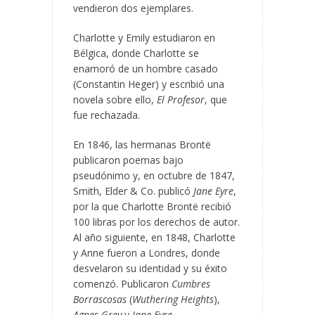
vendieron dos ejemplares.
Charlotte y Emily estudiaron en
Bélgica, donde Charlotte se
enamoró de un hombre casado
(Constantin Heger) y escribió una
novela sobre ello,
El Profesor
, que
fue rechazada.
En 1846, las hermanas Brontë
publicaron poemas bajo
pseudónimo y, en octubre de 1847,
Smith, Elder & Co. publicó
Jane Eyre
,
por la que Charlotte Brontë recibió
100 libras por los derechos de autor.
Al año siguiente, en 1848, Charlotte
y Anne fueron a Londres, donde
desvelaron su identidad y su éxito
comenzó. Publicaron
Cumbres
Borrascosas
(
Wuthering Heights
),
Agnes Grey
y
Jane Eyre
.