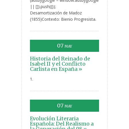
(adsbygoogle = window.adsbygoogle
|| []).push({});
Desamortización de Madoz
(1855)Contexto: Bienio Progresista.
07
MAY
Historia del Reinado de
Isabel II y el Conflicto
Carlista en España »
1.
07
MAY
Evolución Literaria
Española: Del Realismo a
la Generación del 98 »