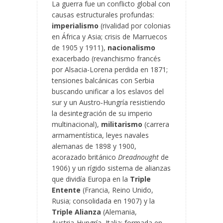
La guerra fue un conflicto global con
causas estructurales profundas:
imperialismo
(rivalidad por colonias
en África y Asia; crisis de Marruecos
de 1905 y 1911),
nacionalismo
exacerbado (revanchismo francés
por Alsacia-Lorena perdida en 1871;
tensiones balcánicas con Serbia
buscando unificar a los eslavos del
sur y un Austro‑Hungría resistiendo
la desintegración de su imperio
multinacional),
militarismo
(carrera
armamentística, leyes navales
alemanas de 1898 y 1900,
acorazado británico
Dreadnought
de
1906) y un rígido sistema de alianzas
que dividía Europa en la
Triple
Entente
(Francia, Reino Unido,
Rusia; consolidada en 1907) y la
Triple Alianza
(Alemania,
Austria‑Hungría, Italia; formada en