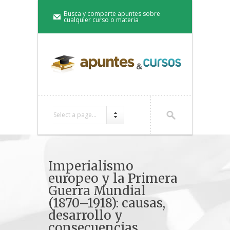
Busca y comparte apuntes sobre
cualquier curso o materia
Select a page...
Imperialismo
europeo y la Primera
Guerra Mundial
(1870–1918): causas,
desarrollo y
consecuencias