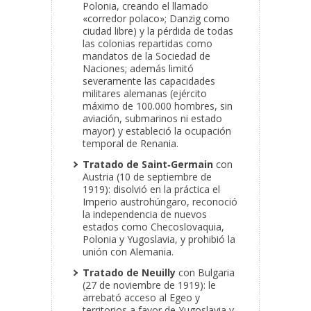
Polonia, creando el llamado
«corredor polaco»; Danzig como
ciudad libre) y la pérdida de todas
las colonias repartidas como
mandatos de la Sociedad de
Naciones; además limitó
severamente las capacidades
militares alemanas (ejército
máximo de 100.000 hombres, sin
aviación, submarinos ni estado
mayor) y estableció la ocupación
temporal de Renania.
Tratado de Saint‑Germain
con
Austria (10 de septiembre de
1919): disolvió en la práctica el
Imperio austrohúngaro, reconoció
la independencia de nuevos
estados como Checoslovaquia,
Polonia y Yugoslavia, y prohibió la
unión con Alemania.
Tratado de Neuilly
con Bulgaria
(27 de noviembre de 1919): le
arrebató acceso al Egeo y
territorios a favor de Yugoslavia y