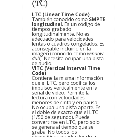
(TC)
LTC (Linear Time Code)
También conocido como
SMPTE
longitudinal
. Es un código de
tiempos grabado
longitudinalmente. No es
adecuado para velocidades
lentas o cuadros congelados. Es
aconsejable incluirlo en la
imagen (conocido como
window
dub
). Necesita ocupar una pista
de audio.
VITC (Vertical Interval Time
Code)
Contiene la misma información
que el LTC, pero codifica los
impulsos verticalmente en la
señal de video. Permite la
lectura con velocidades
menores de cinta y en pausa.
No ocupa una pista aparte. Es
el doble de exacto que el LTC
(1/50 de segundo). Puede
convertirse en LTC, pero solo
se genera al tiempo que se
graba. No todos los
dispositivos pueden leerlo a