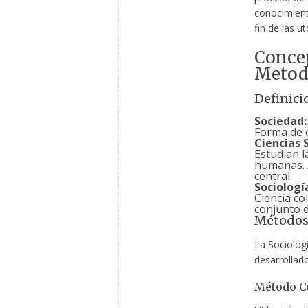
conocimient
fin de las u
Conce
Metod
Definici
Sociedad:
Forma de o
Ciencias S
Estudian l
humanas. A
central.
Sociologí
Ciencia co
conjunto de
Métodos 
La Sociolog
desarrollado
Método Cu