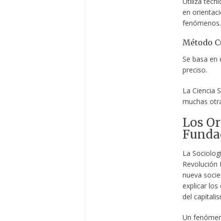
Utiliza técn
en orientac
fenómenos.
Método Cu
Se basa en 
preciso.
La Ciencia S
muchas otra
Los Or
Fundad
La Sociolog
Revolución 
nueva socie
explicar los
del capitali
Un fenómeno