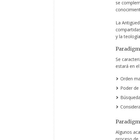
se compleme
conocimiento
La Antigüed
compartidas 
y la teología
Paradigma
Se caracter
estará en el
Orden ma
Poder de 
Búsqueda 
Considera
Paradigma
Algunos aca
proceso de f