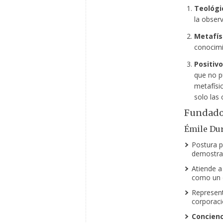
Teológi
la obser
Metafís
conocimi
Positivo
que no p
metafísic
solo las
Fundador
Émile Dur
Postura p
demostrar
Atiende a 
como un 
Representa
corporaci
Concienc