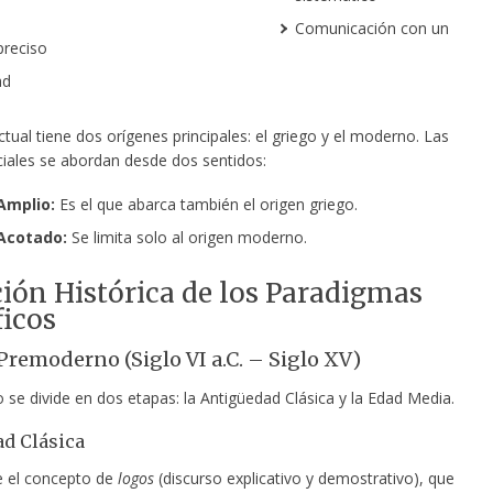
Comunicación con un
preciso
ad
ctual tiene dos orígenes principales: el griego y el moderno. Las
ciales se abordan desde dos sentidos:
Amplio:
Es el que abarca también el origen griego.
Acotado:
Se limita solo al origen moderno.
ión Histórica de los Paradigmas
ficos
Premoderno (Siglo VI a.C. – Siglo XV)
 se divide en dos etapas: la Antigüedad Clásica y la Edad Media.
d Clásica
e el concepto de
logos
(discurso explicativo y demostrativo), que