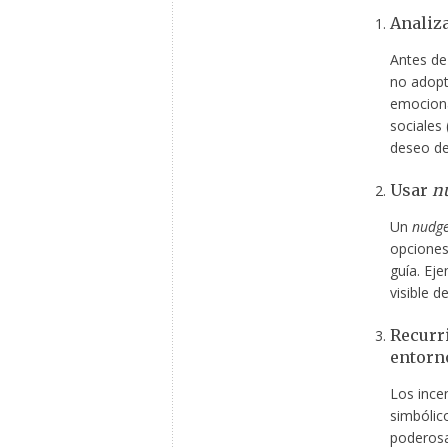
Analiza
Antes de
no adopt
emociona
sociales
deseo de
Usar
n
Un
nudg
opciones 
guía. Eje
visible 
Recurri
entorn
Los ince
simbólic
poderosa