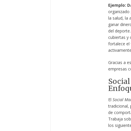
Ejemplo: D
organizado 
la salud, la
ganar diner
del deporte
cubiertas y 
fortalece e
activamente 
Gracias a es
empresas con
Social
Enfoq
El
Social Ma
tradicional
de comporta
Trabaja sobr
los siguient