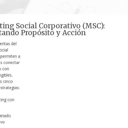
ing Social Corporativo (MSC):
ando Propósito y Acción
entas del
ocial
 permiten a
s conectar
o con
gibles.
s cinco
estrategias:
ting con
ariado
ivo