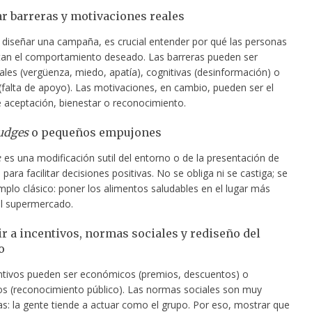
r barreras y motivaciones reales
 diseñar una campaña, es crucial entender por qué las personas
an el comportamiento deseado. Las barreras pueden ser
les (vergüenza, miedo, apatía), cognitivas (desinformación) o
 (falta de apoyo). Las motivaciones, en cambio, pueden ser el
 aceptación, bienestar o reconocimiento.
udges
o pequeños empujones
e
es una modificación sutil del entorno o de la presentación de
para facilitar decisiones positivas. No se obliga ni se castiga; se
mplo clásico: poner los alimentos saludables en el lugar más
del supermercado.
r a incentivos, normas sociales y rediseño del
o
ntivos pueden ser económicos (premios, descuentos) o
os (reconocimiento público). Las normas sociales son muy
s: la gente tiende a actuar como el grupo. Por eso, mostrar que