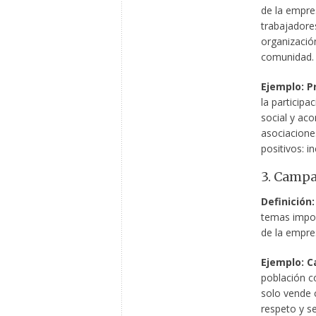
de la empre
trabajadore
organización
comunidad.
Ejemplo: P
la particip
social y ac
asociacione
positivos: i
3. Campa
Definición:
temas impor
de la empre
Ejemplo: C
población c
solo vende 
respeto y se