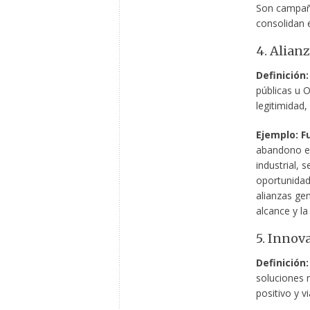
Son campañas
consolidan 
4. Alian
Definición:
públicas u 
legitimidad,
Ejemplo: F
abandono es
industrial, 
oportunidade
alianzas ge
alcance y la
5. Innov
Definición:
soluciones 
positivo y v