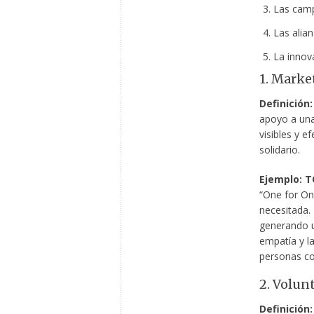
Las camp
Las alian
La innov
1. Marke
Definición:
apoyo a una
visibles y 
solidario.
Ejemplo: 
“One for On
necesitada. 
generando u
empatía y la
personas co
2. Volun
Definición: