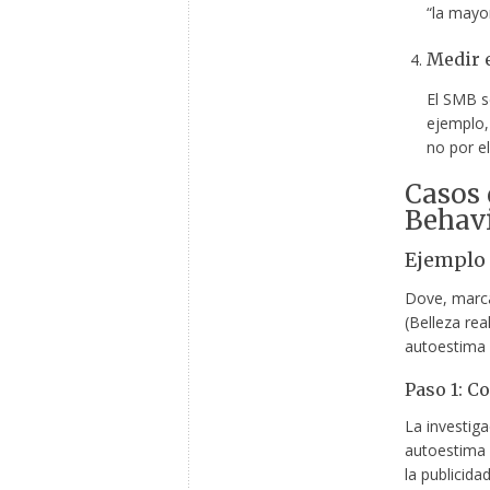
“la mayo
Medir e
El SMB s
ejemplo,
no por e
Casos 
Behav
Ejemplo 
Dove, marca
(Belleza rea
autoestima 
Paso 1: C
La investig
autoestima y
la publicida