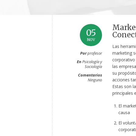
Market
05
Conect
NOV
Las herrami
marketing s
Por
profesor
corporativo
En
Psicología y
las empresa
Sociología
su propósit
Comentarios
acciones tan
Ninguno
Estas son la
principales 
El marke
causa
El volunt
corporat