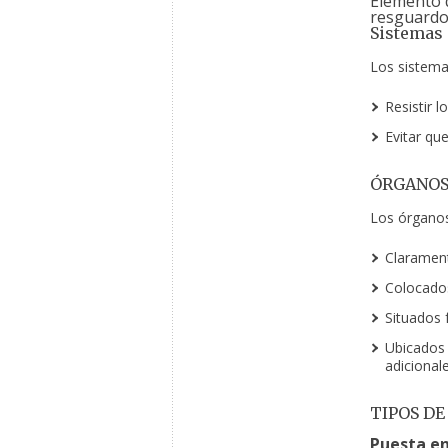
Elemento q
resguardo
Sistemas 
Los sistema
Resistir 
Evitar qu
ÓRGANOS
Los órganos
Claramente
Colocados
Situados 
Ubicados 
adicionale
TIPOS DE
Puesta e