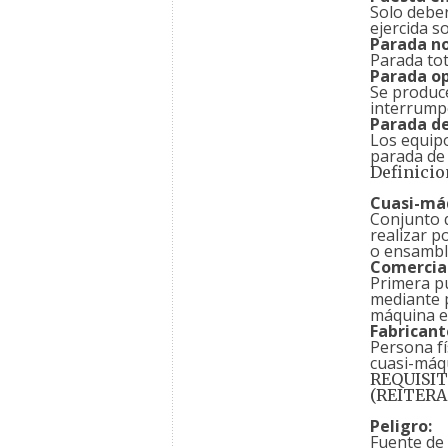
Solo deber
ejercida s
Parada n
Parada tot
Parada op
Se produc
interrumpe
Parada d
Los equipo
parada de 
Definicio
Cuasi-má
Conjunto 
realizar p
o ensambl
Comercial
Primera pu
mediante 
máquina en
Fabricant
Persona fí
cuasi-máqu
REQUISIT
(REITERA
Peligro:
Fuente de 