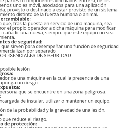
e partes o componentes vinculados entre sí, de los
menos uno es móvil, asociados para una aplicación
a, provisto o destinado a estar provisto de un sistema
miento distinto de la fuerza humana o animal.
tercambiable:
o que, tras la puesta en servicio de una máquina, sea
or el propio operador a dicha máquina para modificar
 o añadir una nueva, siempre que este equipo no sea
mienta.
tes de seguridad:
 que sirven para desempeñar una función de seguridad
omercializan por separado.
OS ESENCIALES DE SEGURIDAD
posible lesión.
grosa:
edor de una máquina en la cual la presencia de una
uponga un riesgo.
xpuesta:
 persona que se encuentre en una zona peligrosa.
:
cargada de instalar, utilizar o mantener un equipo.
n de la probabilidad y la gravedad de una lesión.
o:
o que reduce el riesgo.
vo de protección: