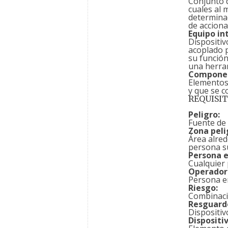
Conjunto d
cuales al 
determinad
de acciona
Equipo in
Dispositiv
acoplado p
su función
una herra
Componen
Elementos
y que se c
REQUISIT
Peligro:
Fuente de 
Zona peli
Área alred
persona s
Persona e
Cualquier
Operador
Persona en
Riesgo:
Combinació
Resguard
Dispositiv
Dispositi