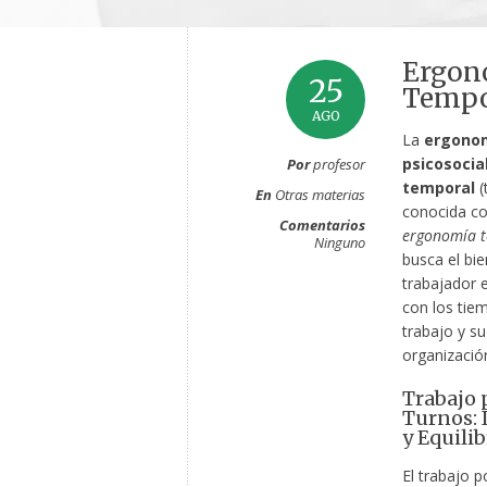
Ergono
25
Tempo
AGO
La
ergono
psicosocial
Por
profesor
temporal
(
En
Otras materias
conocida c
Comentarios
ergonomía 
Ninguno
busca el bie
trabajador e
con los tie
trabajo y su
organizació
Trabajo 
Turnos:
y Equilib
El trabajo p