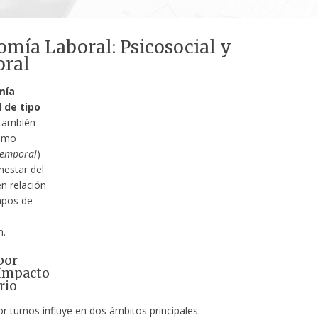
mía Laboral: Psicosocial y
ral
mía
 de tipo
también
omo
temporal
)
nestar del
n relación
mpos de
n.
por
 Impacto
rio
or turnos influye en dos ámbitos principales: