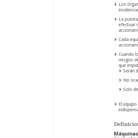
Los órgan
incidencia
La puesta
efectuar 
accionami
Cada equi
accionami
Cuando lo
riesgos d
que impid
Serán d
No ocas
Solo de
El equipo
indispens
Definicio
Máquinas