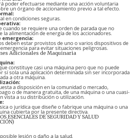
á poder efectuarse mediante una acción voluntaria
obre un órgano de accionamiento previo a tal efecto.
ormal:
al en condiciones seguras.
erativa:
e cuando se requiere una orden de parada que no
 la alimentación de energía de los accionadores.
e emergencia:
s deben estar provistos de uno o varios dispositivos de
emergencia para evitar situaciones peligrosas.
nes Adicionales de Maquinaria
quina:
que constituye casi una máquina pero que no puede
or sí sola una aplicación determinada sin ser incorporada
ada a otra máquina.
ización:
esta a disposición en la comunidad o mercado,
pago o de manera gratuita, de una máquina o una cuasi-
 vista a su distribución o utilización.
e:
sica o jurídica que diseñe o fabrique una máquina o una
ina cubierta por la presente directiva.
OS ESENCIALES DE SEGURIDAD Y SALUD
CIÓN)
posible lesión o daño a la salud.