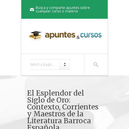
Busca y comparte apuntes sobre
cualquier curso o materia
Select a page...
El Esplendor del
Siglo de Oro:
Contexto, Corrientes
y Maestros de la
Literatura Barroca
Española