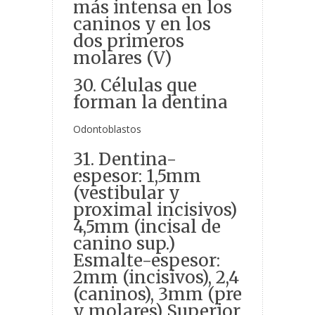
más intensa en los
caninos y en los
dos primeros
molares (V)
30. Células que
forman la dentina
Odontoblastos
31. Dentina-
espesor: 1,5mm
(vestibular y
proximal incisivos)
4,5mm (incisal de
canino sup.)
Esmalte-espesor:
2mm (incisivos), 2,4
(caninos), 3mm (pre
y molares) Superior