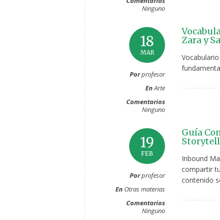
Comentarios
Ninguno
Vocabula
18
Zara y 
MAR
Vocabulario
fundamenta
Por
profesor
En
Arte
Comentarios
Ninguno
Guía Com
19
Storytel
FEB
Inbound Mar
compartir t
Por
profesor
contenido s
En
Otras materias
Comentarios
Ninguno