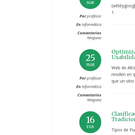
MAY
(adsbygoogl
1.
Por
profesor
En
Informática
Comentarios
Ninguno
Optimiza
25
Usabilid
MAR
Web de Alto
residen en q
Por
profesor
que un siti
En
Informática
Comentarios
Ninguno
Clasific
16
Tradicio
FEB
Tipos de Pub