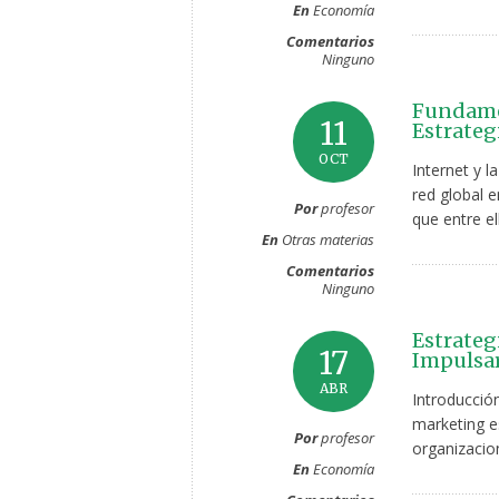
En
Economía
Comentarios
Ninguno
Fundamen
11
Estrateg
OCT
Internet y 
red global e
Por
profesor
que entre el
En
Otras materias
Comentarios
Ninguno
Estrateg
17
Impulsar
ABR
Introducció
marketing e
Por
profesor
organizacio
En
Economía