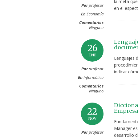
la meta que
Por
profesor
en el espec
En
Economía
Comentarios
Ninguno
Lenguaje
26
document
ENE
Lenguajes 
procedimien
Por
profesor
indicar cóm
En
Informática
Comentarios
Ninguno
Dicciona
22
Empresar
NOV
Fundamento
Manager es e
Por
profesor
desarrollo 