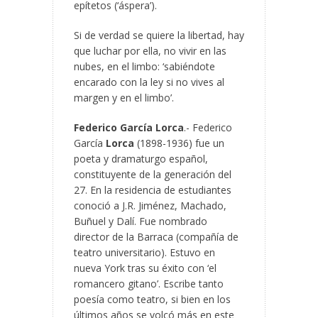
epítetos (‘áspera’).
Si de verdad se quiere la libertad, hay
que luchar por ella, no vivir en las
nubes, en el limbo: ‘sabiéndote
encarado con la ley si no vives al
margen y en el limbo’.
Federico García Lorca
.- Federico
García
Lorca
(1898-1936) fue un
poeta y dramaturgo español,
constituyente de la generación del
27. En la residencia de estudiantes
conoció a J.R. Jiménez, Machado,
Buñuel y Dalí. Fue nombrado
director de la Barraca (compañía de
teatro universitario). Estuvo en
nueva York tras su éxito con ‘el
romancero gitano’. Escribe tanto
poesía como teatro, si bien en los
últimos años se volcó más en este