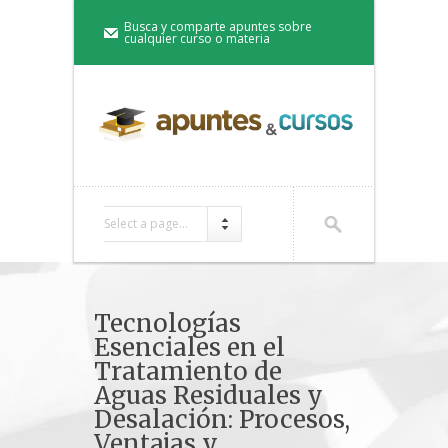
Busca y comparte apuntes sobre
cualquier curso o materia
Select a page...
Tecnologías
Esenciales en el
Tratamiento de
Aguas Residuales y
Desalación: Procesos,
Ventajas y