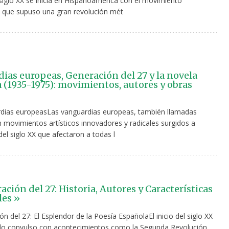
 siglo XX se inicia en Hispanoamérica con el movimiento
 que supuso una gran revolución mét
ias europeas, Generación del 27 y la novela
 (1935-1975): movimientos, autores y obras
dias europeasLas vanguardias europeas, también llamadas
n movimientos artísticos innovadores y radicales surgidos a
el siglo XX que afectaron a todas l
ción del 27: Historia, Autores y Características
les »
n del 27: El Esplendor de la Poesía EspañolaEl inicio del siglo XX
do convulso con acontecimientos como la Segunda Revolución