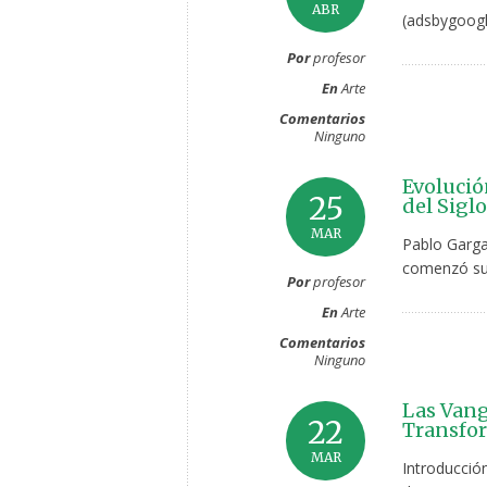
ABR
(adsbygoogl
Por
profesor
En
Arte
Comentarios
Ninguno
Evolució
25
del Sigl
MAR
Pablo Garga
comenzó su 
Por
profesor
En
Arte
Comentarios
Ninguno
Las Vang
22
Transfor
MAR
Introducció