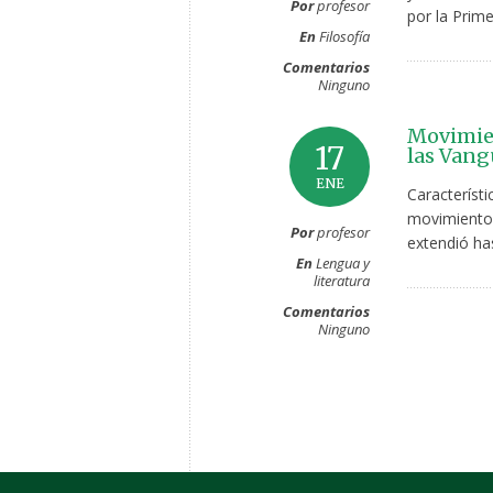
Por
profesor
por la Prim
En
Filosofía
Comentarios
Ninguno
Movimien
17
las Vang
ENE
Característ
movimiento l
Por
profesor
extendió ha
En
Lengua y
literatura
Comentarios
Ninguno