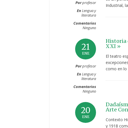
Por
profesor
Industrial, 
En
Lengua y
literatura
Comentarios
Ninguno
Historia 
21
XXI »
ENE
El teatro es
excepciones 
Por
profesor
como en lo d
En
Lengua y
literatura
Comentarios
Ninguno
Dadaísmo
20
Arte Co
ENE
Contexto Hi
y 1918 como