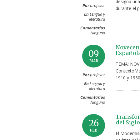
designa una
Por
profesor
durante el p
En
Lengua y
literatura
Comentarios
Ninguno
Novecent
09
Española
MAR
TEMA: NOVE
ContextoMov
Por
profesor
1910 y 1930
En
Lengua y
literatura
Comentarios
Ninguno
Transfor
26
del Sigl
FEB
El Modernis