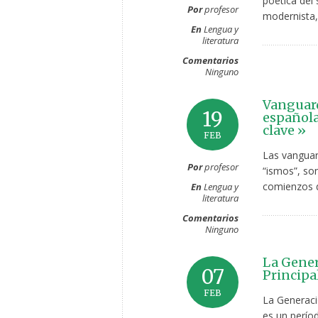
poética del
Por
profesor
modernista,
En
Lengua y
literatura
Comentarios
Ninguno
Vanguard
19
española
clave »
FEB
Las vanguar
Por
profesor
“ismos”, so
comienzos d
En
Lengua y
literatura
Comentarios
Ninguno
La Genera
07
Principa
FEB
La Generació
es un perío