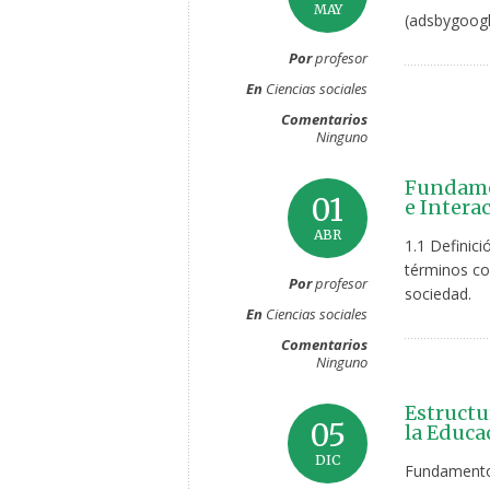
MAY
(adsbygoogl
Por
profesor
En
Ciencias sociales
Comentarios
Ninguno
Fundamen
01
e Interac
ABR
1.1 Definici
términos co
Por
profesor
sociedad.
En
Ciencias sociales
Comentarios
Ninguno
Estructu
05
la Educa
DIC
Fundamentos