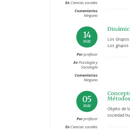
En
Ciencias sociales
Comentarios
Ninguno
Dinámica
14
Los Grupos 
MAY
Los grupos 
Por
profesor
En
Psicología y
Sociología
Comentarios
Ninguno
Concepto
05
Métodos 
MAY
Objeto de la
sociedad h
Por
profesor
En
Ciencias sociales