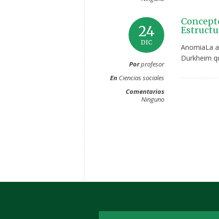
Concepto
24
Estructu
DIC
AnomiaLa an
Durkheim que
Por
profesor
En
Ciencias sociales
Comentarios
Ninguno