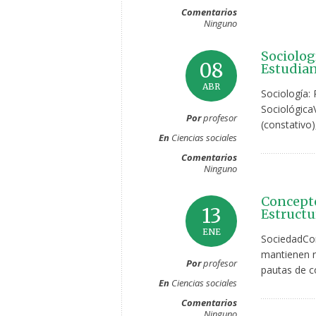
Comentarios
Ninguno
Sociolog
08
Estudian
ABR
Sociología:
SociológicaV
Por
profesor
(constativo),
En
Ciencias sociales
Comentarios
Ninguno
Concepto
13
Estructu
ENE
SociedadCon
mantienen re
Por
profesor
pautas de c
En
Ciencias sociales
Comentarios
Ninguno