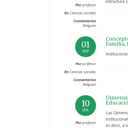
estructura s
Por
profesor
En
Ciencias sociales
Comentarios
Ninguno
Concepto
01
Familia,
SEP
Institucion
Por
profesor
En
Ciencias sociales
Comentarios
Ninguno
Dimensio
10
Educació
JUL
Las Dimensio
institucion
Por
profesor
es decir, a 