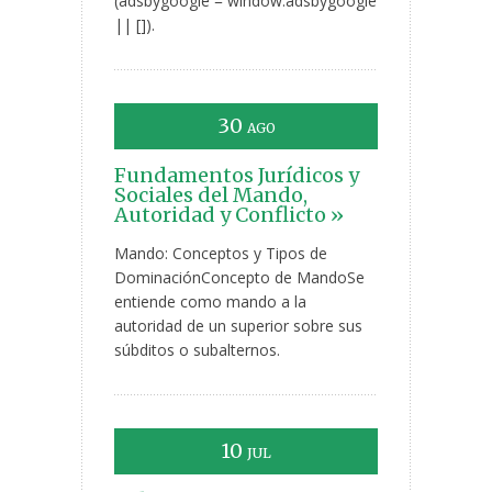
(adsbygoogle = window.adsbygoogle
|| []).
30
AGO
Fundamentos Jurídicos y
Sociales del Mando,
Autoridad y Conflicto »
Mando: Conceptos y Tipos de
DominaciónConcepto de MandoSe
entiende como mando a la
autoridad de un superior sobre sus
súbditos o subalternos.
10
JUL