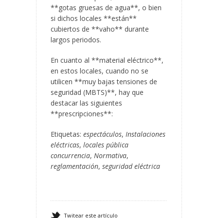
**gotas gruesas de agua**, o bien
si dichos locales **están**
cubiertos de **vaho** durante
largos periodos.
En cuanto al **material eléctrico**,
en estos locales, cuando no se
utilicen **muy bajas tensiones de
seguridad (MBTS)**, hay que
destacar las siguientes
**prescripciones**:
Etiquetas:
espectáculos
,
Instalaciones
eléctricas
,
locales pública
concurrencia
,
Normativa
,
reglamentación
,
seguridad eléctrica
Twitear este artículo