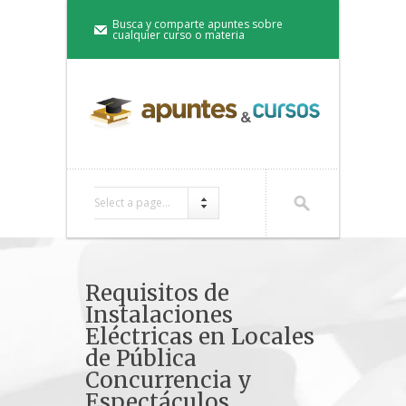
Busca y comparte apuntes sobre
cualquier curso o materia
Select a page...
Requisitos de
Instalaciones
Eléctricas en Locales
de Pública
Concurrencia y
Espectáculos