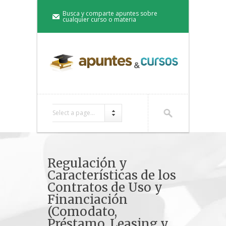
Busca y comparte apuntes sobre
cualquier curso o materia
Select a page...
Regulación y
Características de los
Contratos de Uso y
Financiación
(Comodato,
Préstamo, Leasing y