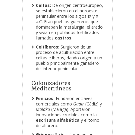
Celtas:
De origen centroeuropeo,
se establecieron en el noroeste
peninsular entre los siglos IX y X
a.C. Eran pueblos guerreros que
dominaban la metalurgia, el arado
y vivían en poblados fortificados
llamados
castros
.
Celtíberos:
Surgieron de un
proceso de aculturación entre
celtas e íberos, dando origen a un
pueblo principalmente ganadero
del interior peninsular.
Colonizadores
Mediterráneos
Fenicios:
Fundaron enclaves
comerciales como
Gadir
(Cádiz) y
Malaka
(Málaga). Aportaron
innovaciones cruciales como la
escritura alfabética
y el torno
de alfarero.
Griegos:
Se instalaron en las