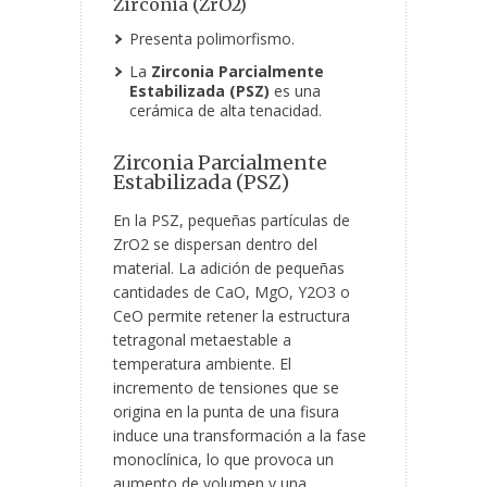
Zirconia (ZrO
2
)
Presenta polimorfismo.
La
Zirconia Parcialmente
Estabilizada (PSZ)
es una
cerámica de alta tenacidad.
Zirconia Parcialmente
Estabilizada (PSZ)
En la PSZ, pequeñas partículas de
ZrO
2
se dispersan dentro del
material. La adición de pequeñas
cantidades de CaO, MgO, Y
2
O
3
o
CeO permite retener la estructura
tetragonal metaestable a
temperatura ambiente. El
incremento de tensiones que se
origina en la punta de una fisura
induce una transformación a la fase
monoclínica, lo que provoca un
aumento de volumen y una