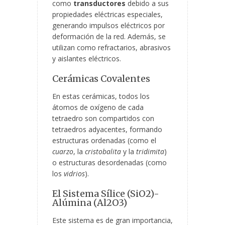
como
transductores
debido a sus
propiedades eléctricas especiales,
generando impulsos eléctricos por
deformación de la red. Además, se
utilizan como refractarios, abrasivos
y aislantes eléctricos.
Cerámicas Covalentes
En estas cerámicas, todos los
átomos de oxígeno de cada
tetraedro son compartidos con
tetraedros adyacentes, formando
estructuras ordenadas (como el
cuarzo
, la
cristobalita
y la
tridimita
)
o estructuras desordenadas (como
los
vidrios
).
El Sistema Sílice (SiO
2
)-
Alúmina (Al
2
O
3
)
Este sistema es de gran importancia,