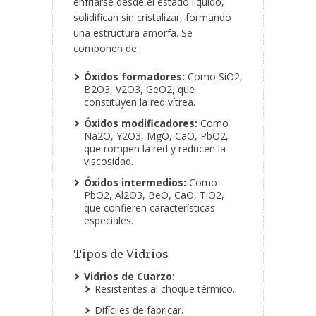
enfriarse desde el estado líquido,
solidifican sin cristalizar, formando
una estructura amorfa. Se
componen de:
Óxidos formadores:
Como SiO
2
,
B
2
O
3
, V
2
O
3
, GeO
2
, que
constituyen la red vítrea.
Óxidos modificadores:
Como
Na
2
O, Y
2
O
3
, MgO, CaO, PbO
2
,
que rompen la red y reducen la
viscosidad.
Óxidos intermedios:
Como
PbO
2
, Al
2
O
3
, BeO, CaO, TiO
2
,
que confieren características
especiales.
Tipos de Vidrios
Vidrios de Cuarzo:
Resistentes al choque térmico.
Difíciles de fabricar.