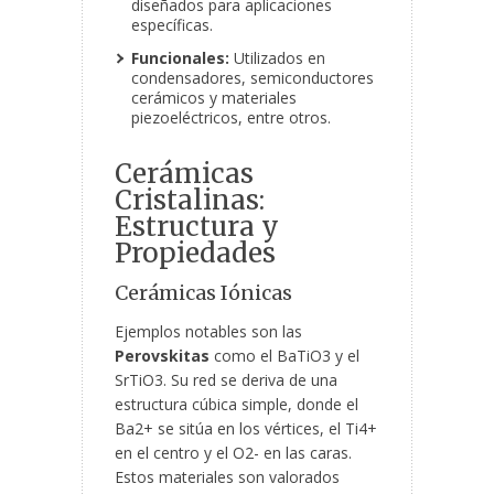
diseñados para aplicaciones
específicas.
Funcionales:
Utilizados en
condensadores, semiconductores
cerámicos y materiales
piezoeléctricos, entre otros.
Cerámicas
Cristalinas:
Estructura y
Propiedades
Cerámicas Iónicas
Ejemplos notables son las
Perovskitas
como el BaTiO
3
y el
SrTiO
3
. Su red se deriva de una
estructura cúbica simple, donde el
Ba
2+
se sitúa en los vértices, el Ti
4+
en el centro y el O
2-
en las caras.
Estos materiales son valorados