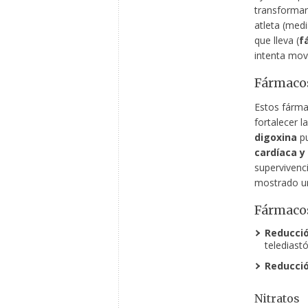
transformar
atleta (med
que lleva (
f
intenta
move
Fármacos
Estos fárm
fortalecer l
digoxina
pu
cardíaca y 
supervivenci
mostrado un
Fármacos
Reducció
telediast
Reducció
Nitratos