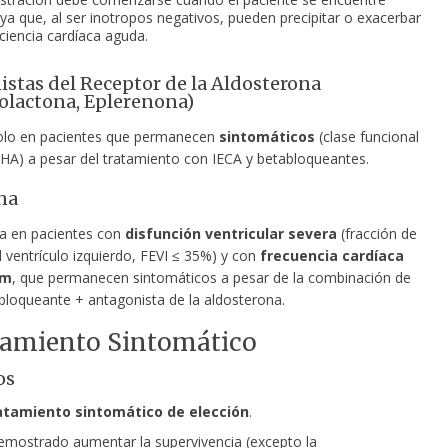
 ya que, al ser inotropos negativos, pueden precipitar o exacerbar
iciencia cardíaca aguda.
stas del Receptor de la Aldosterona
olactona, Eplerenona)
olo en pacientes que permanecen
sintomáticos
(clase funcional
NYHA) a pesar del tratamiento con IECA y betabloqueantes.
na
da en pacientes con
disfunción ventricular severa
(fracción de
 ventrículo izquierdo, FEVI ≤ 35%) y con
frecuencia cardíaca
pm
, que permanecen sintomáticos a pesar de la combinación de
bloqueante + antagonista de la aldosterona.
tamiento Sintomático
os
atamiento sintomático de elección
.
mostrado aumentar la supervivencia (excepto la