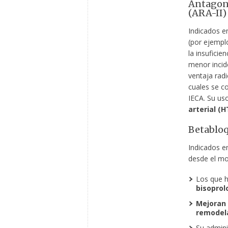
Antagoni
(ARA-II)
Indicados e
(por ejempl
la insuficie
menor incid
ventaja rad
cuales se c
IECA. Su us
arterial (H
Betablo
Indicados 
desde el mo
Los que 
bisoprol
Mejoran 
remodel
Su admini