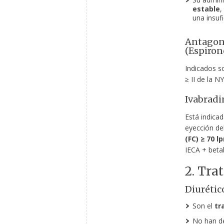
estable
,
una insuf
Antagoni
(Espiron
Indicados s
≥ II de la 
Ivabradi
Está indica
eyección del
(FC) ≥ 70 l
IECA + beta
2. Tra
Diurétic
Son el
tr
No han de