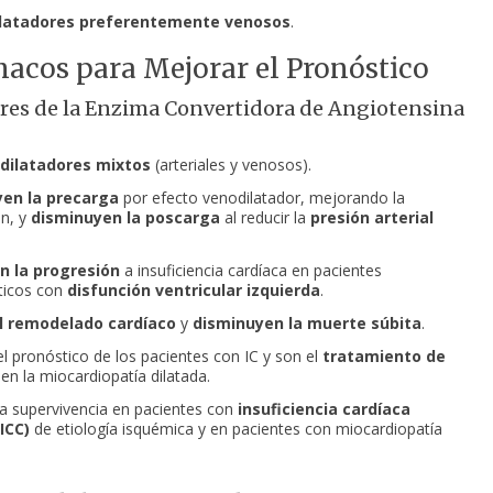
latadores preferentemente venosos
.
macos para Mejorar el Pronóstico
res de la Enzima Convertidora de Angiotensina
dilatadores mixtos
(arteriales y venosos).
en la precarga
por efecto venodilatador, mejorando la
n, y
disminuyen la poscarga
al reducir la
presión arterial
n la progresión
a insuficiencia cardíaca en pacientes
ticos con
disfunción ventricular izquierda
.
l remodelado cardíaco
y
disminuyen la muerte súbita
.
l pronóstico de los pacientes con IC y son el
tratamiento de
en la miocardiopatía dilatada.
a supervivencia en pacientes con
insuficiencia cardíaca
ICC)
de etiología isquémica y en pacientes con miocardiopatía