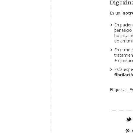
Digoxin
Es un
inotr
En pacien
beneficio
hospitala
de arritmi
En ritmo 
tratamien
+ diuréti
Está espe
fibrilaci
Etiquetas:
F