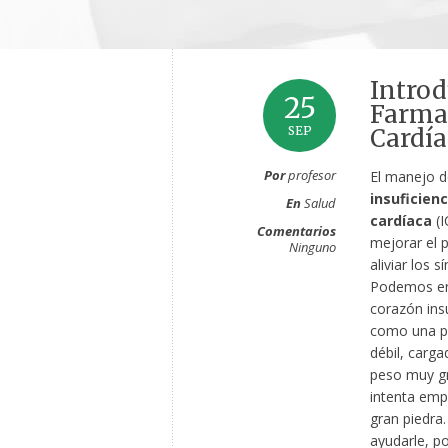
Introd
25
Farmac
SEP
Cardía
Por
profesor
El manejo d
insuficienc
En
Salud
cardíaca
(I
Comentarios
mejorar el 
Ninguno
aliviar los 
Podemos en
corazón insu
como una p
débil, carg
peso muy g
intenta emp
gran piedra.
ayudarle, 