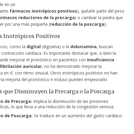
le en un
iante
fármacos inotrópicos positivos
), quitarle parte del peso
ármacos reductores de la precarga
) o cambiar la piedra que
r por una más pequeña (
reducción de la poscarga
).
 Inotrópicos Positivos
acos, como la
digital
(digoxina) o la
dobutamina
, buscan
a contracción cardíaca. Es importante destacar que, si bien la
ede mejorar el pronóstico en pacientes con
insuficiencia
fibrilación auricular
, no ha demostrado mejorar la
a en IC con ritmo sinusal. Otros inotrópicos positivos no han
a mejoría del pronóstico e incluso pueden empeorarlo.
 que Disminuyen la Precarga o la Poscarga
n de Precarga:
Implica la disminución de las presiones
ólicas, lo que lleva a una reducción de la congestión venosa.
n de Poscarga:
Se traduce en un aumento del gasto cardíaco.