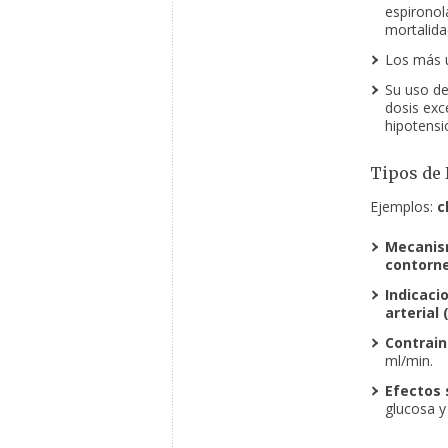
espironol
mortalidad
Los más 
Su uso de
dosis exc
hipotensi
Tipos de 
Ejemplos:
c
Mecanis
contorne
Indicaci
arterial
Contrain
ml/min.
Efectos 
glucosa y 