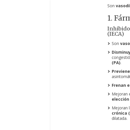
Son
vasodi
1. Fár
Inhibido
(IECA)
Son
vaso
Disminuy
congestió
(PA)
.
Previene
asintomá
Frenan e
Mejoran e
elección
Mejoran l
crónica (
dilatada.