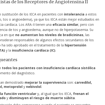
stas de los Receptores de Angiotensina II
n sustitución de los IECA en pacientes con
intolerancia
a estos
o, tos o angioedema), ya que los IECA están mejor estudiados en
ncia cardíaca. Los ARA-II tienen una
eficacia similar
, pero con
encia de tos y angioedema, aunque no de hiperpotasemia. Su
ica en que
no aumentan los niveles de bradicininas
, las
onsideran responsables de algunos efectos secundarios de los
o ha sido aprobado en el tratamiento de la
hipertensión
TA)
y la
insuficiencia cardíaca (IC)
.
queantes
en
todos los pacientes con insuficiencia cardíaca sistólica
mento del diagnóstico.
han demostrado
mejorar la supervivencia
son:
carvedilol,
ol, metoprolol
y
nebivolol
.
la función ventricular
y, al igual que los IECA,
frenan el
ado
y
disminuyen el riesgo de muerte súbita
.
stración debe comenzarse cuando el paciente se encuentre