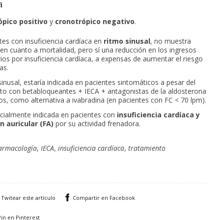
a
ópico positivo
y
cronotrópico negativo
.
tes con insuficiencia cardíaca en
ritmo sinusal
, no muestra
 en cuanto a mortalidad, pero sí una reducción en los ingresos
rios por insuficiencia cardíaca, a expensas de aumentar el riesgo
as.
sinusal, estaría indicada en pacientes sintomáticos a pesar del
to con betabloqueantes + IECA + antagonistas de la aldosterona
cos, como alternativa a ivabradina (en pacientes con FC < 70 lpm).
cialmente indicada en pacientes con
insuficiencia cardíaca y
ón auricular (FA)
por su actividad frenadora.
armacología
,
IECA
,
insuficiencia cardíaca
,
tratamiento
Twitear este artículo
Compartir en Facebook
Pin en Pinterest