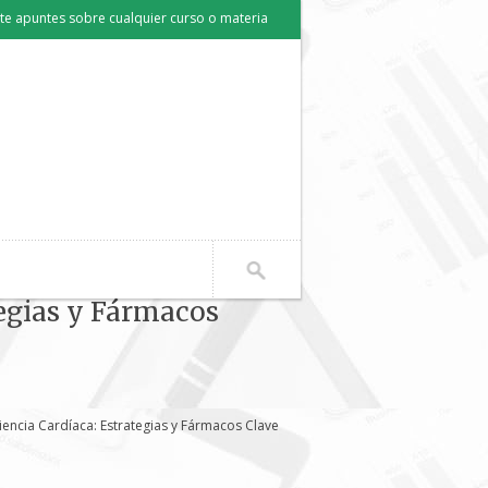
e apuntes sobre cualquier curso o materia
tegias y Fármacos
iencia Cardíaca: Estrategias y Fármacos Clave