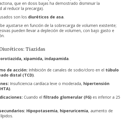
actona, que en dosis bajas ha demostrado disminuir la
 al reducir la precarga).
usados son los
diuréticos de asa
.
be ajustarse en función de la sobrecarga de volumen existente;
esivas pueden llevar a depleción de volumen, con bajo gasto e
ón.
Diuréticos: Tiazidas
lorotiazida, xipamida, indapamida
.
mo de acción:
Inhibición de canales de sodio/cloro en el
túbulo
ado distal (TCD)
.
ones:
Insuficiencia cardíaca leve o moderada,
hipertensión
 (HTA)
.
dicaciones:
Cuando el
filtrado glomerular (FG)
es inferior a 25
secundarios:
Hipopotasemia
,
hiperuricemia
, aumento de
lípidos.