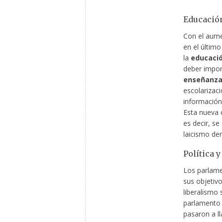
Educación
Con el aume
en el último
la
educaci
deber import
enseñanza 
escolarizac
información
Esta nueva 
es decir, se 
laicismo de
Política 
Los parlame
sus objetivo
liberalismo 
parlamento y
pasaron a l