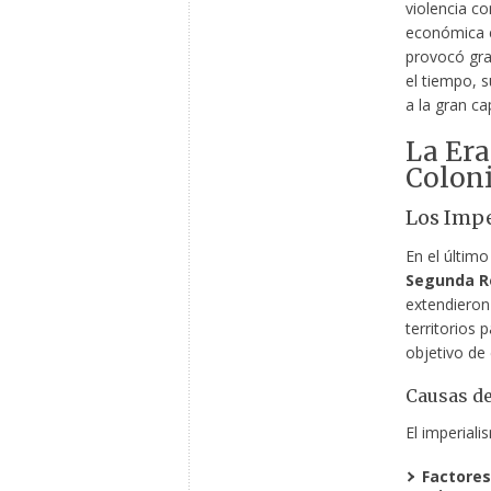
violencia co
económica e
provocó gra
el tiempo, s
a la gran ca
La Era
Coloni
Los Impe
En el último
Segunda Re
extendieron
territorios 
objetivo de
Causas d
El imperial
Factores