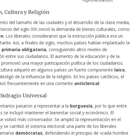
, Cultura y Religión
nto del tamaño de las ciudades y el desarrollo de la clase media,
 tercio del siglo XIX creció
la demanda de bienes culturales, como
ón
. Los liberales consideraron que la instrucción pública era un
ante. Así, a finales de siglo, muchos países habían implantado la
primaria obligatoria
, consiguiendo altos niveles de
ión entre sus ciudadanos. El aumento de la educación y de la
 promovió una mayor participación política de los ciudadanos.
cultura adquirió en algunos países un fuerte componente
laico
,
desligó de la influencia de la religión. En los países católicos, el
rivó frecuentemente en una corriente
anticlerical
.
y Sufragio Universal
ntarios pasaron a representar a la
burguesía
, por lo que entre
s se incluyó mantener el bienestar social y económico. El
se volvió más conservador. Se amplió la representación en el
 se cambió el sistema electoral: una parte de los liberales
lamarse
demócratas
, defendiendo el principio de «cada hombre