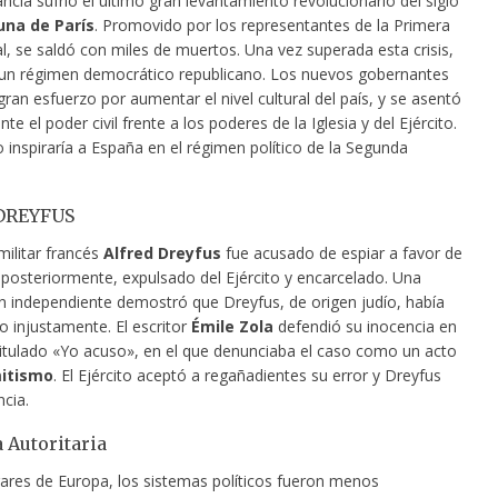
ncia sufrió el último gran levantamiento revolucionario del siglo
na de París
. Promovido por los representantes de la Primera
l, se saldó con miles de muertos. Una vez superada esta crisis,
 un régimen democrático republicano. Los nuevos gobernantes
gran esfuerzo por aumentar el nivel cultural del país, y se asentó
te el poder civil frente a los poderes de la Iglesia y del Ejército.
 inspiraría a España en el régimen político de la Segunda
DREYFUS
militar francés
Alfred Dreyfus
fue acusado de espiar a favor de
 posteriormente, expulsado del Ejército y encarcelado. Una
ón independiente demostró que Dreyfus, de origen judío, había
o injustamente. El escritor
Émile Zola
defendió su inocencia en
 titulado «Yo acuso», en el que denunciaba el caso como un acto
itismo
. El Ejército aceptó a regañadientes su error y Dreyfus
ncia.
 Autoritaria
gares de Europa, los sistemas políticos fueron menos