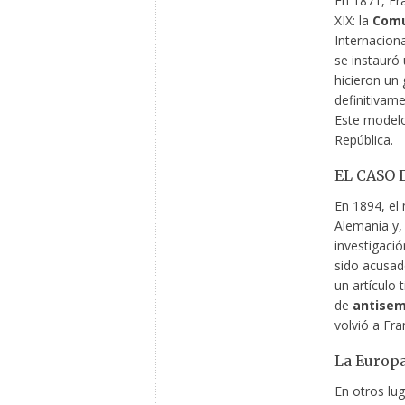
En 1871, Fra
XIX: la
Comu
Internaciona
se instauró
hicieron un 
definitivamen
Este modelo
República.
EL CASO 
En 1894, el 
Alemania y,
investigaci
sido acusad
un artículo
de
antisem
volvió a Fra
La Europa
En otros lu