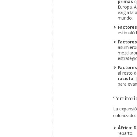
primas
qu
Europa. A
exigía la
mundo.
Factores
estimuló 
Factores
asumiero
mezclaron
estratégic
Factores
al resto 
racista
.
para evan
Territori
La expansión
colonizado:
África:
Re
reparto.