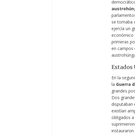
democrático
austrohún
parlamentos,
se tomaba c
ejercía un g
económico y 
primeras pot
en campos co
austrohúngar
Estados 
En la segund
la
Guerra d
grandes posi
Dos grandes
disputaban e
existían amp
obligados a a
suprimieron
instauraron