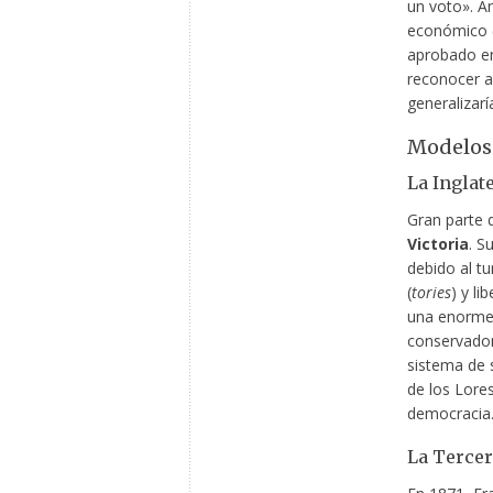
un voto». An
económico (r
aprobado en
reconocer a
generalizar
Modelos 
La Inglat
Gran parte d
Victoria
. S
debido al tu
(
tories
) y lib
una enorme 
conservador
sistema de s
de los Lores
democracia
La Tercer