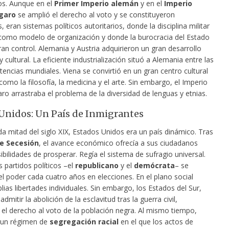
s. Aunque en el
Primer Imperio alemán
y en el
Imperio
garo
se amplió el derecho al voto y se constituyeron
 eran sistemas políticos autoritarios, donde la disciplina militar
omo modelo de organización y donde la burocracia del Estado
ran control. Alemania y Austria adquirieron un gran desarrollo
cultural. La eficiente industrialización situó a Alemania entre las
encias mundiales. Viena se convirtió en un gran centro cultural
mo la filosofía, la medicina y el arte. Sin embargo, el Imperio
o arrastraba el problema de la diversidad de lenguas y etnias.
Unidos: Un País de Inmigrantes
a mitad del siglo XIX, Estados Unidos era un país dinámico. Tras
e Secesión
, el avance económico ofrecía a sus ciudadanos
bilidades de prosperar. Regía el sistema de sufragio universal.
 partidos políticos –el
republicano
y el
demócrata
– se
l poder cada cuatro años en elecciones. En el plano social
lias libertades individuales. Sin embargo, los Estados del Sur,
dmitir la abolición de la esclavitud tras la guerra civil,
 el derecho al voto de la población negra. Al mismo tiempo,
 un régimen de
segregación racial
en el que los actos de