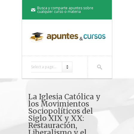
Busca y comparte apuntes sobre
cualquier curso o materia
Select a page...
La Iglesia Católica y
los Movimientos
Sociopolíticos del
Siglo XIX y XX:
Restauración,
Liberalismo y el