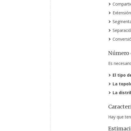
Compartic
Extensión
Segmentac
Separació
Conversió
Número d
Es necesario
El tipo 
La topol
La distr
Caracter
Hay que tene
Estimaci