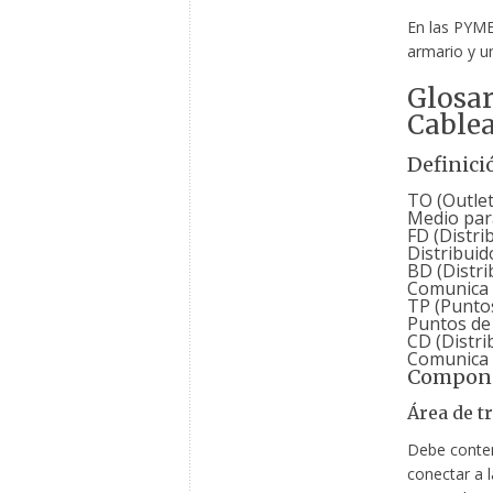
En las PYME
armario y u
Glosa
Cablea
Definici
TO (Outle
Medio para
FD (Distri
Distribuid
BD (Distrib
Comunica t
TP (Puntos
Puntos de 
CD (Distr
Comunica d
Compone
Área de t
Debe conten
conectar a 