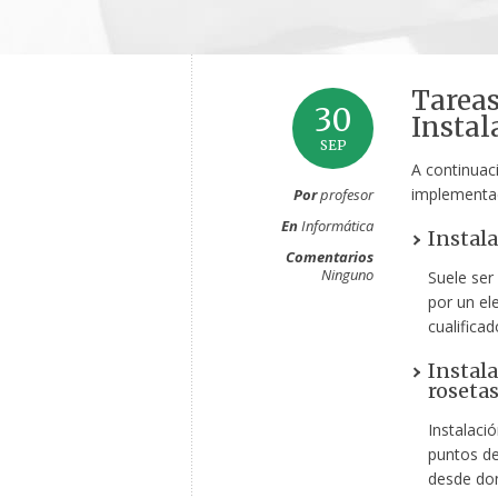
Tareas
30
Instal
SEP
A continuaci
implementac
Por
profesor
En
Informática
Instala
Comentarios
Ninguno
Suele ser
por un ele
cualificad
Instal
rosetas
Instalació
puntos de
desde do