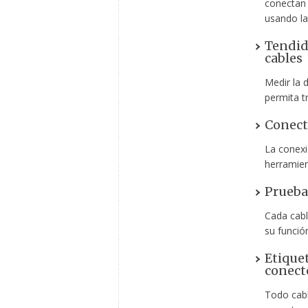
conectan 
usando lat
Tendid
cables
Medir la 
permita tr
Conecto
La conexi
herramien
Prueba 
Cada cabl
su funció
Etique
conect
Todo cabl