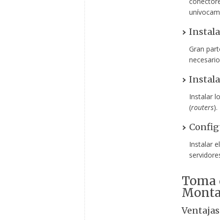
conector
unívocam
Instala
Gran part
necesario
Instala
Instalar 
(
routers
).
Config
Instalar 
servidore
Toma d
Monta
Ventajas