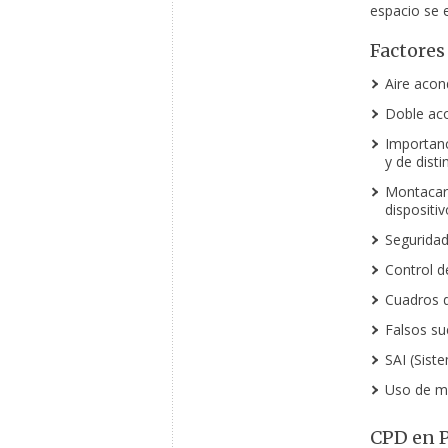
espacio se 
Factores
Aire acon
Doble aco
Importanc
y de dist
Montacarg
dispositi
Seguridad
Control 
Cuadros d
Falsos su
SAI (Sist
Uso de ma
CPD en 