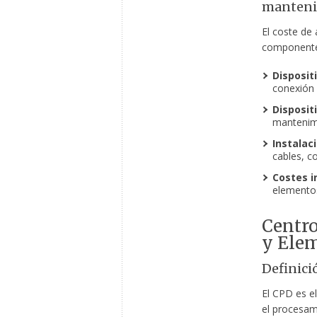
manteni
El coste de 
componentes
Dispositi
conexión 
Dispositi
mantenim
Instalaci
cables, c
Costes i
elemento
Centro
y Ele
Definici
El CPD es e
el procesam