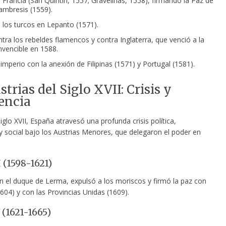
 Francia (San Quintín, 1557; Gravelinas, 1558), firmando la Paz de
mbresis (1559).
 los turcos en Lepanto (1571).
tra los rebeldes flamencos y contra Inglaterra, que venció a la
vencible en 1588.
imperio con la anexión de Filipinas (1571) y Portugal (1581).
strias del Siglo XVII: Crisis y
encia
iglo XVII, España atravesó una profunda crisis política,
 social bajo los Austrias Menores, que delegaron el poder en
I (1598-1621)
 el duque de Lerma, expulsó a los moriscos y firmó la paz con
1604) y con las Provincias Unidas (1609).
 (1621-1665)