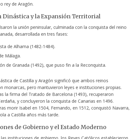
o rey de Aragón.
 Dinástica y la Expansión Territorial
lsaron la unión peninsular, culminada con la conquista
del reino
anada, desarrollada en tres fases:
sta de Alhama (1482-1484).
de Málaga.
ión de Granada (1492), que puso fin a la Reconquista.
ástica de Castilla y Aragón significó que ambos reinos
n monarcas, pero mantuvieron leyes e instituciones propias.
as la firma del Tratado de Barcelona (1493), recuperaron
Cerdaña, y concluyeron la conquista de Canarias en 1496.
ras morir Isabel en 1504, Fernando, en 1512, conquistó Navarra,
ola a Castilla años más tarde.
iones de Gobierno y el Estado Moderno
las instituciones de gobierno, los Reyes Católicos establecieron