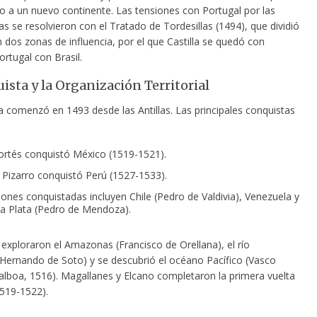
do a un nuevo continente. Las tensiones con Portugal por las
as se resolvieron con el Tratado de Tordesillas (1494), que dividió
 dos zonas de influencia, por el que Castilla se quedó con
rtugal con Brasil.
ista y la Organización Territorial
a comenzó en 1493 desde las Antillas. Las principales conquistas
rtés conquistó México (1519-1521).
 Pizarro conquistó Perú (1527-1533).
iones conquistadas incluyen Chile (Pedro de Valdivia), Venezuela y
 la Plata (Pedro de Mendoza).
exploraron el Amazonas (Francisco de Orellana), el río
 (Hernando de Soto) y se descubrió el océano Pacífico (Vasco
lboa, 1516). Magallanes y Elcano completaron la primera vuelta
519-1522).