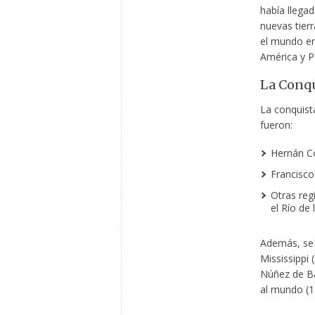
había llega
nuevas tierr
el mundo en
América y Po
La Conqu
La conquist
fueron:
Hernán Co
Francisco
Otras reg
el Río de
Además, se 
Mississippi
Núñez de Ba
al mundo (1