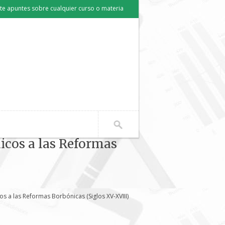
e apuntes sobre cualquier curso o materia
icos a las Reformas
s a las Reformas Borbónicas (Siglos XV-XVIII)