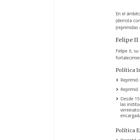
En el ámbito
(derrota com
(reprimidas 
Felipe II
Felipe II, su
fortalecimie
Política I
Reprimió 
Reprimió 
Desde 155
las insti
virreinato
encargada
Política E