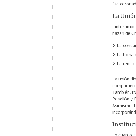
fue coronad
La Unión
Juntos impu
nazarí de Gr
La conqui
La toma 
La rendic
La unión din
compartiero
También, tr
Rosellón y 
Asimismo, t
incorporánd
Instituc
En cuanto a 