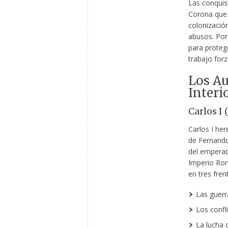
Las conquis
Corona que 
colonizació
abusos. Por
para proteg
trabajo for
Los Au
Interi
Carlos I 
Carlos I he
de Fernando
del emperad
Imperio Rom
en tres fren
Las guerr
Los confl
La lucha c