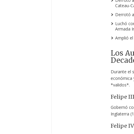
Derrotó a
Cateau-Ca
Derrotó a
Luchó con
Armada In
Amplió el 
Los Au
Decad
Durante el s
económica y
*validos*.
Felipe II
Gobernó con
Inglaterra (
Felipe IV