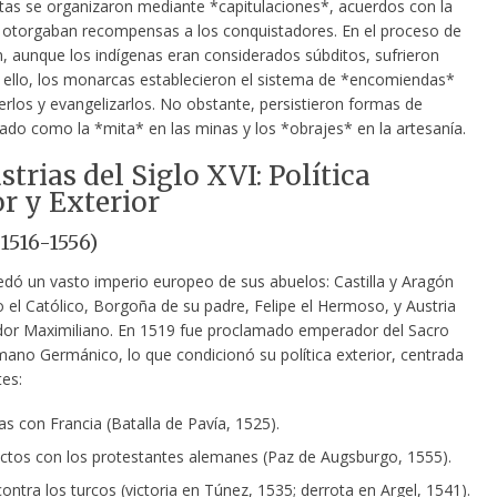
tas se organizaron mediante *capitulaciones*, acuerdos con la
otorgaban recompensas a los conquistadores. En el proceso de
n, aunque los indígenas eran considerados súbditos, sufrieron
 ello, los monarcas establecieron el sistema de *encomiendas*
erlos y evangelizarlos. No obstante, persistieron formas de
zado como la *mita* en las minas y los *obrajes* en la artesanía.
strias del Siglo XVI: Política
or y Exterior
(1516-1556)
redó un vasto imperio europeo de sus abuelos: Castilla y Aragón
 el Católico, Borgoña de su padre, Felipe el Hermoso, y Austria
or Maximiliano. En 1519 fue proclamado emperador del Sacro
ano Germánico, lo que condicionó su política exterior, centrada
tes:
as con Francia (Batalla de Pavía, 1525).
ictos con los protestantes alemanes (Paz de Augsburgo, 1555).
ontra los turcos (victoria en Túnez, 1535; derrota en Argel, 1541).