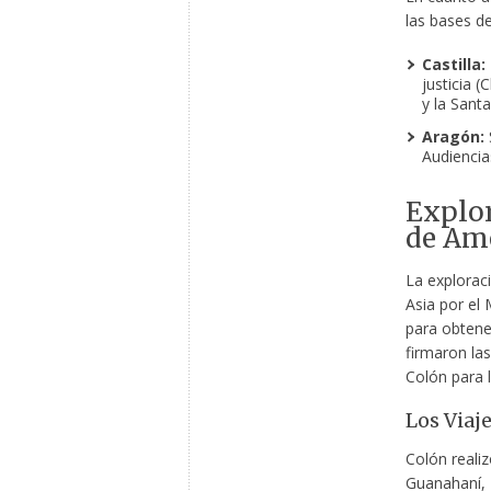
las bases d
Castilla:
justicia (
y la Sant
Aragón:
Audiencias
Explor
de Am
La exploraci
Asia por el 
para obtene
firmaron la
Colón para l
Los Viaj
Colón reali
Guanahaní, 