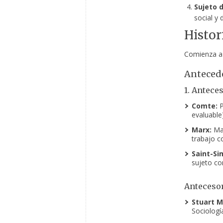
Sujeto d
social y 
Histor
Comienza a s
Antecede
1. Antece
Comte:
P
evaluable)
Marx:
Mar
trabajo c
Saint-Si
sujeto con
Antecesor
Stuart Mi
Sociología