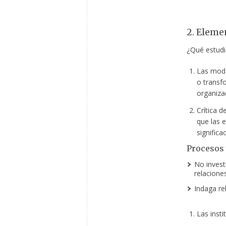
2. Eleme
¿Qué estudia
Las moda
o transfo
organiza
Crítica d
que las 
significa
Procesos 
No invest
relacione
Indaga re
Las insti