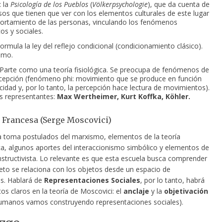
: la
Psicología de los Pueblos
(
Völkerpsychologie
), que da cuenta de
sos que tienen que ver con los elementos culturales de este lugar
ortamiento de las personas, vinculando los fenómenos
os y sociales.
ormula la ley del reflejo condicional (condicionamiento clásico).
smo.
Parte como una teoría fisiológica. Se preocupa de fenómenos de
epción (fenómeno phi: movimiento que se produce en función
ocidad y, por lo tanto, la percepción hace lectura de movimientos).
es representantes:
Max Wertheimer, Kurt Koffka, Köhler.
a Francesa (Serge Moscovici)
a toma postulados del marxismo, elementos de la teoría
ica, algunos aportes del interaccionismo simbólico y elementos de
nstructivista. Lo relevante es que esta escuela busca comprender
eto se relaciona con los objetos desde un espacio de
es. Hablará de
Representaciones Sociales
, por lo tanto, habrá
s claros en la teoría de Moscovici: el
anclaje
y la
objetivación
humanos vamos construyendo representaciones sociales).