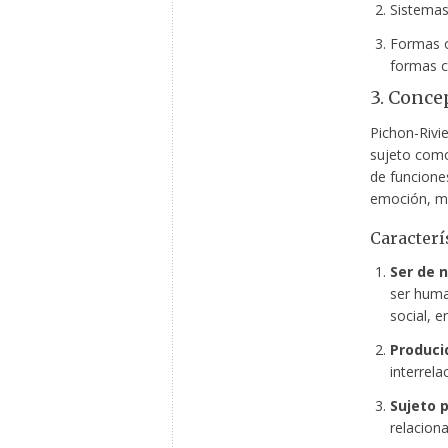
Sistemas
Formas o
formas c
3. Conce
Pichon-Rivie
sujeto co
de funcione
emoción, mo
Caracterí
Ser de 
ser huma
social, e
Produci
interrela
Sujeto 
relaciona