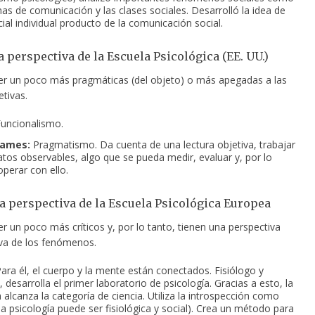
mas de comunicación y las clases sociales. Desarrolló la idea de
ial individual producto de la comunicación social.
a perspectiva de la Escuela Psicológica (EE. UU.)
er un poco más pragmáticas (del objeto) o más apegadas a las
etivas.
uncionalismo.
James:
Pragmatismo. Da cuenta de una lectura objetiva, trabajar
atos observables, algo que se pueda medir, evaluar y, por lo
operar con ello.
la perspectiva de la Escuela Psicológica Europea
r un poco más críticos y, por lo tanto, tienen una perspectiva
va de los fenómenos.
ara él, el cuerpo y la mente están conectados. Fisiólogo y
 desarrolla el primer laboratorio de psicología. Gracias a esto, la
 alcanza la categoría de ciencia. Utiliza la introspección como
la psicología puede ser fisiológica y social). Crea un método para