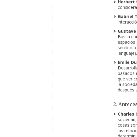
Herbert 
considera
Gabriel 
interacció
Gustave 
Busca co
espacios s
sentido a
lenguaje).
Émile Du
Desarroll
basados e
que ver c
la socied
después s
2. Antece
Charles 
sociedad,
cosas son
las relaci
determini