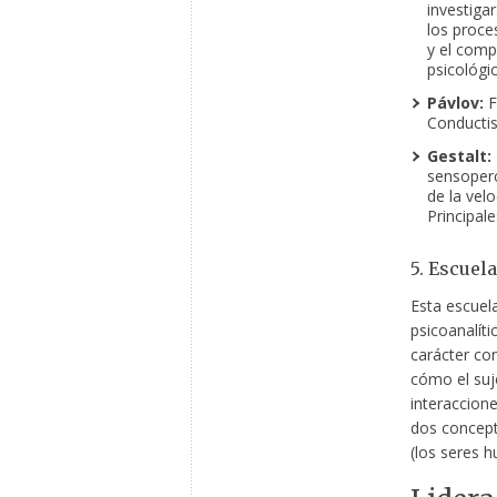
investigar
los proce
y el comp
psicológic
Pávlov:
F
Conducti
Gestalt:
sensoperc
de la vel
Principal
5. Escuel
Esta escuel
psicoanalít
carácter co
cómo el suj
interaccion
dos concepto
(los seres 