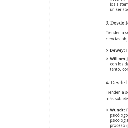
los siste
un ser soc
3. Desde l
Tienden a s
ciencias obj
Dewey:
F
William 
con los d
tanto, co
4. Desde 
Tienden a se
más subjeti
Wundt:
P
psicólogo,
psicología
proceso (