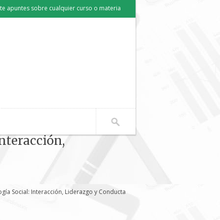
e apuntes sobre cualquier curso o materia
nteracción,
gía Social: Interacción, Liderazgo y Conducta