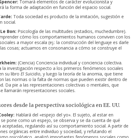
Spencer:
Tomará elementos de carácter evolucionista y
rá la forma de adaptación en función del espacio social.
Tarde:
Toda sociedad es producto de la imitación, sugestión e
n social.
Le Bon:
Psicología de las multitudes (estadios, muchedumbre).
mprender cómo los comportamientos humanos conviven con los
ociales a mayor escala (ej.: la construcción del lenguaje es darle
 las cosas; actuamos en consonancia a cómo se construye el
rkheim:
(Ciencia) Conciencia individual y conciencia colectiva.
a la investigación respecto a los primeros fenómenos sociales
n su libro
El Suicidio
, y luego la teoría de la anomia, que tiene
on las normas o la falta de normas que pueden existir dentro de
ad. Da pie a las representaciones colectivas o mentales, que
e llamarán representaciones sociales.
sores desde la perspectiva sociológica en EE. UU.
Cooley:
Hablará del «espejo del yo». El sujeto, al estar en
 se pone como un espejo, se observa y se da cuenta de qué
 aceptadas, regulando así su comportamiento social. A partir de
ones orgánicas entre individuo y sociedad, y refutando el
smo psicológico, analizó importantes fenómenos sociales como