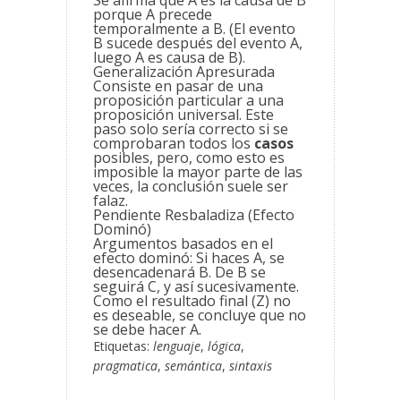
Se afirma que A es la causa de B
porque A precede
temporalmente a B. (El evento
B sucede después del evento A,
luego A es causa de B).
Generalización Apresurada
Consiste en pasar de una
proposición particular a una
proposición universal. Este
paso solo sería correcto si se
comprobaran todos los
casos
posibles, pero, como esto es
imposible la mayor parte de las
veces, la conclusión suele ser
falaz.
Pendiente Resbaladiza (Efecto
Dominó)
Argumentos basados en el
efecto dominó: Si haces A, se
desencadenará B. De B se
seguirá C, y así sucesivamente.
Como el resultado final (Z) no
es deseable, se concluye que no
se debe hacer A.
Etiquetas:
lenguaje
,
lógica
,
pragmatica
,
semántica
,
sintaxis