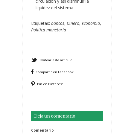
circulación y así disminuir la
liquidez del sistema.
Etiquetas:
bancos
,
Dinero
,
economia
,
Politica monetaria
Twitear este artículo
Compartir en Facebook
Pin en Pinterest
Deja un comentario
Comentario