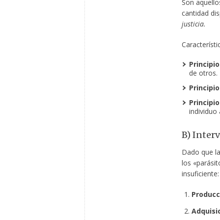
Son aquello
cantidad di
justicia.
Característ
Principio
de otros.
Principio
Principi
individuo 
B) Inter
Dado que la 
los «parási
insuficiente:
Producc
Adquisic