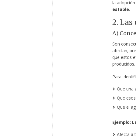
la adopción
estable
.
2. Las
A) Conc
Son consecu
afectan, pos
que estos ef
producidos.
Para identif
Que una a
Que esos 
Que el ag
Ejemplo: L
Afecta a 