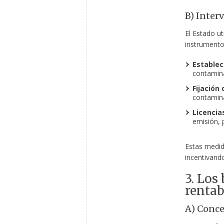
B) Inter
El Estado uti
instrumento
Estable
contamina
Fijación
contamin
Licencia
emisión, 
Estas medi
incentivando
3. Los
rentab
A) Conc