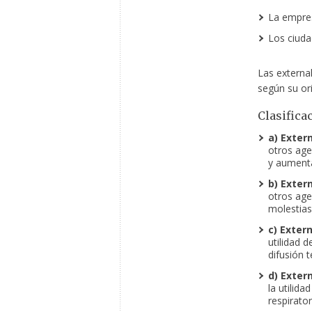
La empre
Los ciuda
Las external
según su ori
Clasifica
a) Exter
otros age
y aumenta
b) Exter
otros ag
molestias,
c) Exter
utilidad 
difusión t
d) Exter
la utilida
respirato