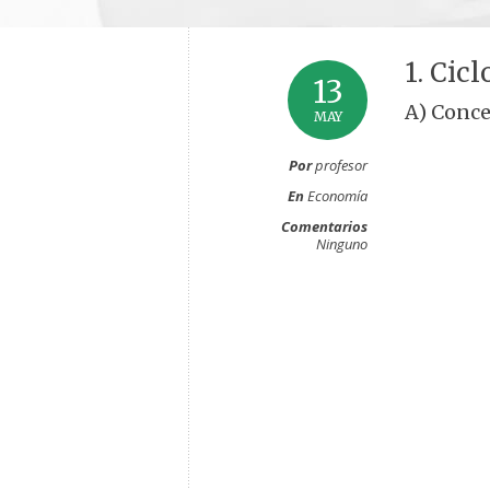
1. Cic
13
A) Conc
MAY
Por
profesor
En
Economía
Comentarios
Ninguno