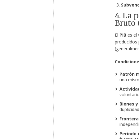
Subvenc
4. La 
Bruto 
El
PIB
es el 
producidos 
(generalmen
Condicione
Patrón m
una misma
Activida
voluntari
Bienes y 
duplicidad
Frontera
independi
Periodo 