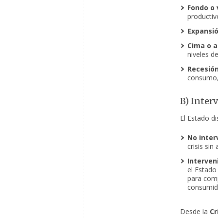
Fondo o v
productiv
Expansió
Cima o a
niveles d
Recesión
consumo, 
B) Inter
El Estado d
No inter
crisis sin
Interveni
el Estado
para comp
consumid
Desde la
Cr