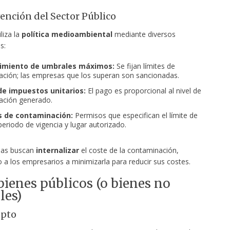
vención del Sector Público
liza la
política medioambiental
mediante diversos
s:
cimiento de umbrales máximos:
Se fijan límites de
ción; las empresas que los superan son sancionadas.
 de impuestos unitarios:
El pago es proporcional al nivel de
ación generado.
s de contaminación:
Permisos que especifican el límite de
periodo de vigencia y lugar autorizado.
das buscan
internalizar
el coste de la contaminación,
 a los empresarios a minimizarla para reducir sus costes.
 bienes públicos (o bienes no
les)
epto