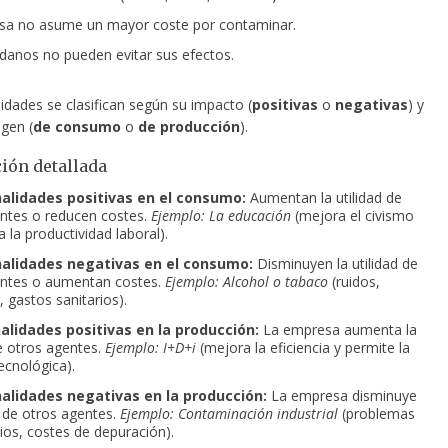
sa no asume un mayor coste por contaminar.
danos no pueden evitar sus efectos.
idades se clasifican según su impacto (
positivas
o
negativas
) y
gen (
de consumo
o
de producción
).
ción detallada
nalidades positivas en el consumo:
Aumentan la utilidad de
ntes o reducen costes.
Ejemplo: La educación
(mejora el civismo
 la productividad laboral).
nalidades negativas en el consumo:
Disminuyen la utilidad de
entes o aumentan costes.
Ejemplo: Alcohol o tabaco
(ruidos,
 gastos sanitarios).
nalidades positivas en la producción:
La empresa aumenta la
de otros agentes.
Ejemplo: I+D+i
(mejora la eficiencia y permite la
ecnológica).
nalidades negativas en la producción:
La empresa disminuye
d de otros agentes.
Ejemplo: Contaminación industrial
(problemas
rios, costes de depuración).