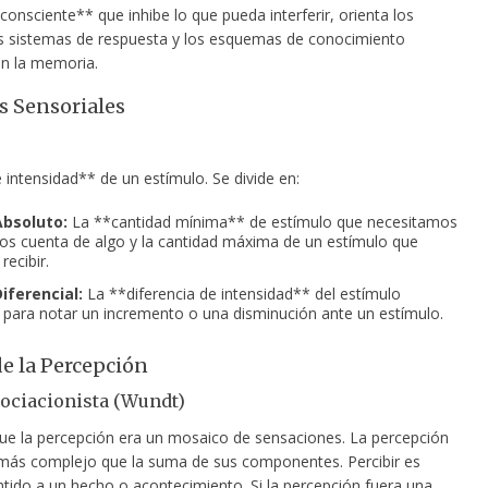
consciente** que inhibe lo que pueda interferir, orienta los
os sistemas de respuesta y los esquemas de conocimiento
en la memoria.
 Sensoriales
e intensidad** de un estímulo. Se divide en:
bsoluto:
La **cantidad mínima** de estímulo que necesitamos
os cuenta de algo y la cantidad máxima de un estímulo que
ecibir.
iferencial:
La **diferencia de intensidad** del estímulo
 para notar un incremento o una disminución ante un estímulo.
de la Percepción
ociacionista (Wundt)
ue la percepción era un mosaico de sensaciones. La percepción
más complejo que la suma de sus componentes. Percibir es
ntido a un hecho o acontecimiento. Si la percepción fuera una