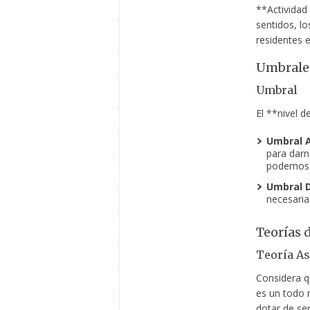
**Actividad 
sentidos, l
residentes 
Umbrales
Umbral
El **nivel d
Umbral A
para darn
podemos r
Umbral D
necesaria
Teorías 
Teoría As
Considera q
es un todo 
dotar de se