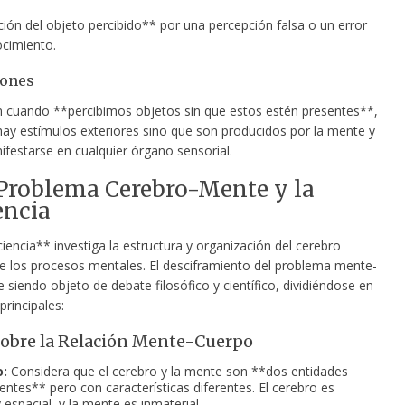
ón del objeto percibido** por una percepción falsa o un error
ocimiento.
iones
 cuando **percibimos objetos sin que estos estén presentes**,
ay estímulos exteriores sino que son producidos por la mente y
festarse en cualquier órgano sensorial.
 Problema Cerebro-Mente y la
encia
encia** investiga la estructura y organización del cerebro
 los procesos mentales. El desciframiento del problema mente-
 siendo objeto de debate filosófico y científico, dividiéndose en
principales:
sobre la Relación Mente-Cuerpo
:
Considera que el cerebro y la mente son **dos entidades
entes** pero con características diferentes. El cerebro es
 espacial, y la mente es inmaterial.