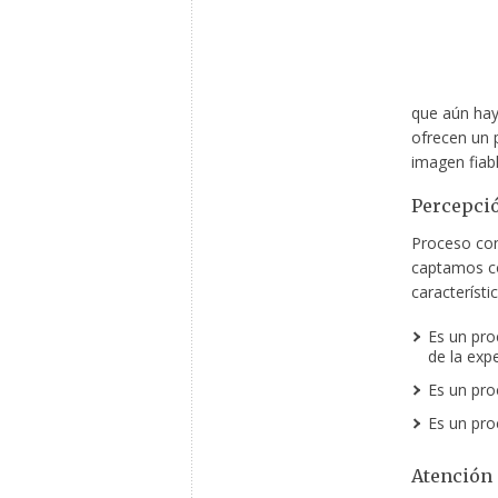
que aún hay
ofrecen un 
imagen fiabl
Percepci
Proceso con
captamos co
característ
Es un pro
de la expe
Es un pro
Es un pro
Atención