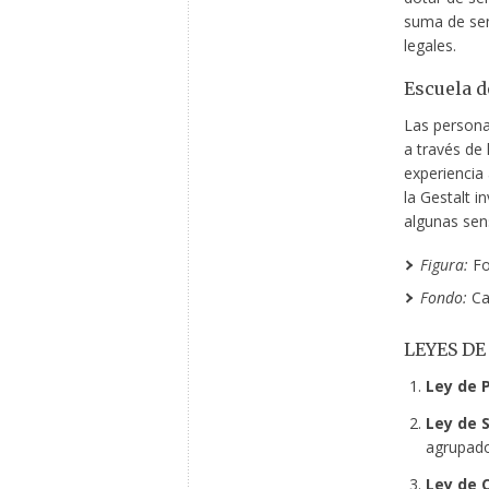
suma de sen
legales.
Escuela d
Las persona
a través de 
experiencia 
la Gestalt i
algunas sen
Figura:
Fo
Fondo:
Ca
LEYES DE
Ley de 
Ley de 
agrupado
Ley de 