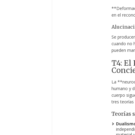
**Deformaci
en el recon
Alucinac
Se producen
cuando no h
pueden mani
T4: El
Conci
La **neuroci
humano y de
cuerpo sigue
tres teorías 
Teorías 
Dualismo
independi
material y