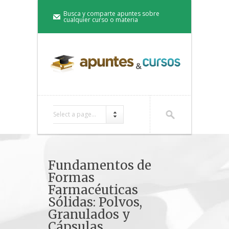
Busca y comparte apuntes sobre
cualquier curso o materia
Select a page...
Fundamentos de
Formas
Farmacéuticas
Sólidas: Polvos,
Granulados y
Cápsulas