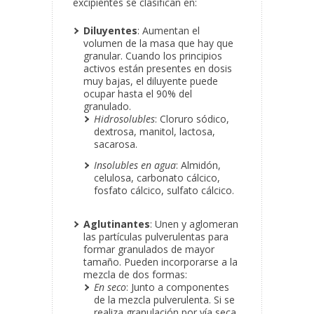
excipientes se clasifican en:
Diluyentes
: Aumentan el
volumen de la masa que hay que
granular. Cuando los principios
activos están presentes en dosis
muy bajas, el diluyente puede
ocupar hasta el 90% del
granulado.
Hidrosolubles
: Cloruro sódico,
dextrosa, manitol, lactosa,
sacarosa.
Insolubles en agua
: Almidón,
celulosa, carbonato cálcico,
fosfato cálcico, sulfato cálcico.
Aglutinantes
: Unen y aglomeran
las partículas pulverulentas para
formar granulados de mayor
tamaño. Pueden incorporarse a la
mezcla de dos formas:
En seco
: Junto a componentes
de la mezcla pulverulenta. Si se
realiza granulación por vía seca,