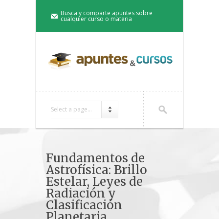
Busca y comparte apuntes sobre
cualquier curso o materia
Select a page...
Fundamentos de
Astrofísica: Brillo
Estelar, Leyes de
Radiación y
Clasificación
Planetaria