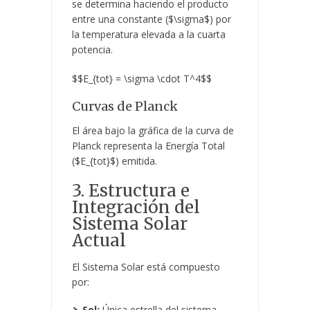
se determina haciendo el producto
entre una constante ($\sigma$) por
la temperatura elevada a la cuarta
potencia.
$$E_{tot} = \sigma \cdot T^4$$
Curvas de Planck
El área bajo la gráfica de la curva de
Planck representa la Energía Total
($E_{tot}$) emitida.
3. Estructura e
Integración del
Sistema Solar
Actual
El Sistema Solar está compuesto
por:
Sol:
Única estrella del sistema.