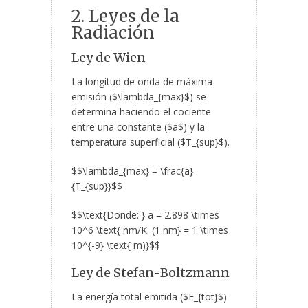
2. Leyes de la
Radiación
Ley de Wien
La longitud de onda de máxima
emisión ($\lambda_{max}$) se
determina haciendo el cociente
entre una constante ($a$) y la
temperatura superficial ($T_{sup}$).
$$\lambda_{max} = \frac{a}
{T_{sup}}$$
$$\text{Donde: } a = 2.898 \times
10^6 \text{ nm/K. (1 nm} = 1 \times
10^{-9} \text{ m)}$$
Ley de Stefan-Boltzmann
La energía total emitida ($E_{tot}$)