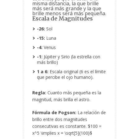
misma distancia, la que brille
más será más grande y la que
brille menos será más pequeña.
Escala de Magnitudes
-26:
Sol
-15:
Luna
-4:
Venus
-1:
Júpiter
y Sirio (la estrella con
más brillo)
1 a 6:
Escala original (6 es el límite
que percibe el ojo humano).
Regla:
Cuanto más pequeña es la
magnitud, más brilla el astro.
Fórmula de Pogson:
La relación de
brillo entre dos magnitudes
consecutivas es constante. $100 =
x^5 \implies x = \sqrt[5]{100}$