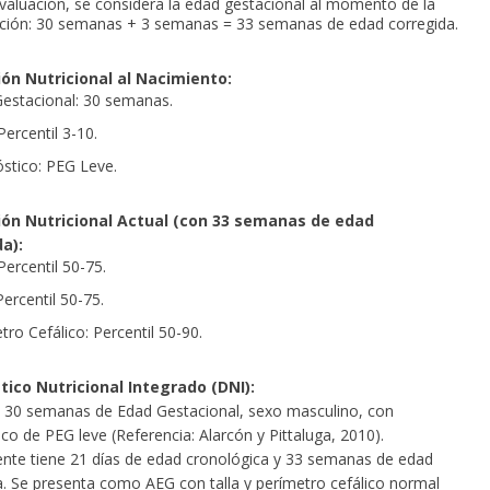
valuación, se considera la edad gestacional al momento de la
ción: 30 semanas + 3 semanas = 33 semanas de edad corregida.
ón Nutricional al Nacimiento:
estacional: 30 semanas.
Percentil 3-10.
stico: PEG Leve.
ión Nutricional Actual (con 33 semanas de edad
a):
Percentil 50-75.
Percentil 50-75.
tro Cefálico: Percentil 50-90.
ico Nutricional Integrado (DNI):
30 semanas de Edad Gestacional, sexo masculino, con
co de PEG leve (Referencia: Alarcón y Pittaluga, 2010).
nte tiene 21 días de edad cronológica y 33 semanas de edad
a. Se presenta como AEG con talla y perímetro cefálico normal