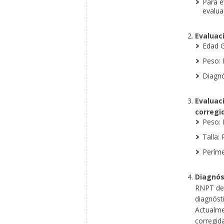
Para e
evalua
Evaluaci
Edad G
Peso: 
Diagnó
Evaluac
corregid
Peso: 
Talla: 
Períme
Diagnóst
RNPT de 
diagnósti
Actualme
corregid