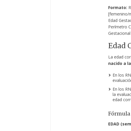
Formato:
R
[femenino/m
Edad Gestaci
Perímetro C
Gestacional 
Edad C
La edad cor
nacido a l
En los RN
evaluació
En los RN
la evalua
edad corr
Fórmula 
EDAD (sema