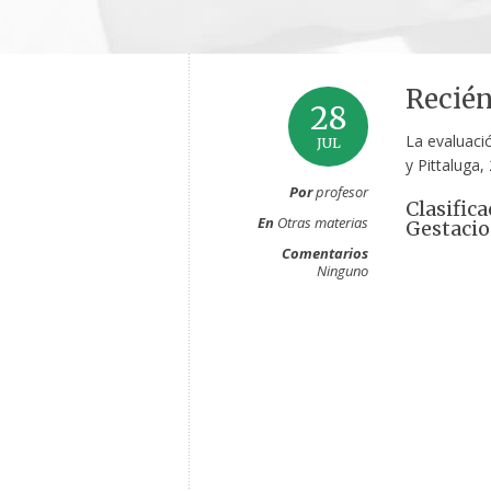
Recién
28
La evaluació
JUL
y Pittaluga,
Por
profesor
Clasific
En
Otras materias
Gestacio
Comentarios
Ninguno