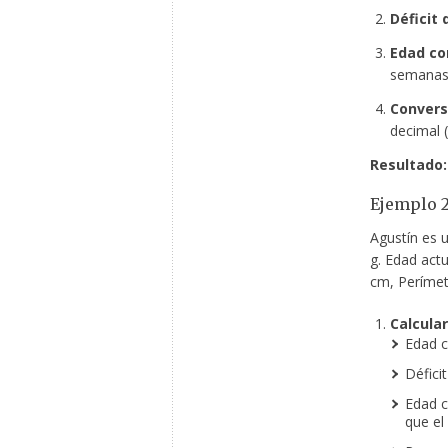
Déficit
Edad co
semanas
Convers
decimal (
Resultado:
Ejemplo 2
Agustín es 
g. Edad actu
cm, Perímet
Calcula
Edad c
Défici
Edad c
que el