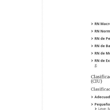
RN Macr
RN Norma
RN de Pe
RN de Ba
RN de Mu
RN de Ex
g.
Clasific
(CIU)
Clasifica
Adecuado
Pequeño 
Leve: M