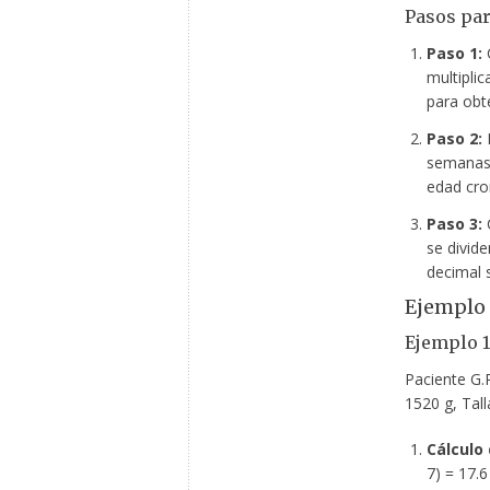
Pasos par
Paso 1:
C
multiplic
para obt
Paso 2:
R
semanas d
edad cro
Paso 3:
C
se divid
decimal 
Ejemplo 
Ejemplo 1
Paciente G.
1520 g, Tall
Cálculo
7) = 17.