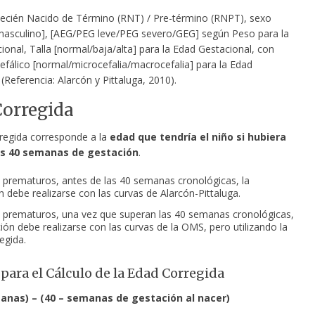
ecién Nacido de Término (RNT) / Pre-término (RNPT), sexo
asculino], [AEG/PEG leve/PEG severo/GEG] según Peso para la
onal, Talla [normal/baja/alta] para la Edad Gestacional, con
efálico [normal/microcefalia/macrocefalia] para la Edad
(Referencia: Alarcón y Pittaluga, 2010).
orregida
regida corresponde a la
edad que tendría el niño si hubiera
as 40 semanas de gestación
.
 prematuros, antes de las 40 semanas cronológicas, la
n debe realizarse con las curvas de Alarcón-Pittaluga.
 prematuros, una vez que superan las 40 semanas cronológicas,
ción debe realizarse con las curvas de la OMS, pero utilizando la
egida.
para el Cálculo de la Edad Corregida
nas) – (40 – semanas de gestación al nacer)