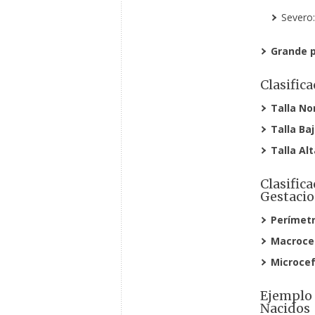
Severo:
Grande p
Clasific
Talla No
Talla Baj
Talla Alt
Clasific
Gestacio
Perímetr
Macrocef
Microcef
Ejemplo 
Nacidos